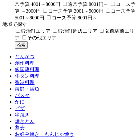
常予算 4001～8000円
通常予算 8001円～
コース予
算 ～3000円
コース予算 3001～5000円
コース予算
5001～8000円
コース予算 8001円～
地域で探す
鍛治町エリア
鍛治町周辺エリア
弘前駅前エリ
ア
その他エリア
とんかつ
創作料理
多国籍料理
牛タン料理
香港料理
海鮮・活魚
パスタ
かに
ピザ
串焼き
焼きとん
蕎麦
お好み焼き・もんじゃ焼き