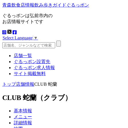
青森飲食店情報飲み歩きガイドぐるっポン
ぐるっポンは弘前市内の
お店情報サイトです
Select Language
▼
店舗一覧
ぐるっポン設置先
ぐるっポン求人情報
サイト掲載無料
トップ
店舗情報
CLUB 蛇蘭
CLUB 蛇蘭
（クラブ）
基本情報
メニュー
詳細情報