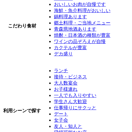
おいしいお肉が自慢です
海鮮・魚介料理がおいしい
鍋料理あります
郷土料理・ご当地メニュー
こだわり食材
青森県地酒あります
焼酎・日本酒の種類が豊富
ワインの品ぞろえが自慢
カクテルが豊富
デカ盛り
ランチ
接待・ビジネス
大人数宴会
お子様連れ
一人でも入りやすい
学生さん大歓迎
仕事帰りにサクッと
利用シーンで探す
デート
女子会
友人・知人と