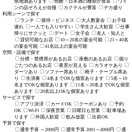
県地酒あります
焼酎・日本酒の種類が豊富
ワイ
ンの品ぞろえが自慢
カクテルが豊富
デカ盛り
利用シーンで探す
ランチ
接待・ビジネス
大人数宴会
お子様
連れ
一人でも入りやすい
学生さん大歓迎
仕事
帰りにサクッと
デート
女子会
友人・知人と
貸切可能なお店
10～20名の宴会可能
21～40名
の宴会可能
41名以上の宴会可能
空間・設備で探す
分煙・禁煙席があるお店
座敷のあるお店
掘り
ごたつのあるお店
夜景が見える
カラオケあり
ダーツあり
ソファー席あり
椅子・テーブル席あ
り
生演奏
4名までOKな個室あります
5名～10
名までOKな個室あります
11名～20名までOKな個室
あります
20名以上OKな個室あります
サービスで探す
アプリ決済
カードOK
クーポンあり
予約
OK
Wi-Fi
深夜営業
日曜日も営業
駐車場あ
ります
外国人歓迎
飲み放題
出前OK
予算で探す
通常予算 ～2000円
通常予算 2001～4000円
通