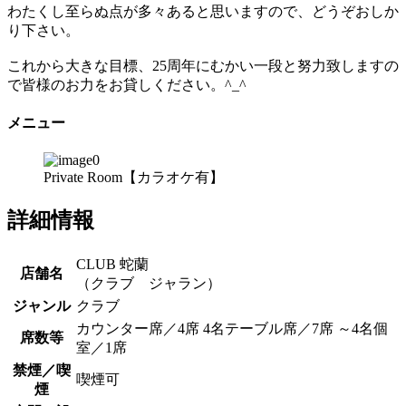
わたくし至らぬ点が多々あると思いますので、どうぞおしか
り下さい。
これから大きな目標、25周年にむかい一段と努力致しますの
で皆様のお力をお貸しください。^_^
メニュー
Private Room【カラオケ有】
詳細情報
CLUB 蛇蘭
店舗名
（クラブ ジャラン）
ジャンル
クラブ
カウンター席／4席 4名テーブル席／7席 ～4名個
席数等
室／1席
禁煙／喫
喫煙可
煙