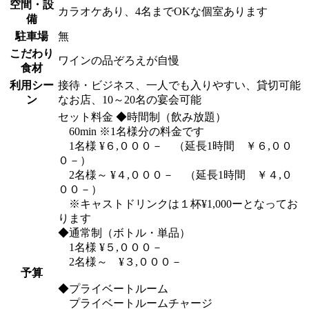
空間・設
カラオケあり、4名までOKな個室あります
備
駐車場
無
こだわり
ワインの品ぞろえが自慢
食材
利用シー
接待・ビジネス、一人でも入りやすい、貸切可能
ン
なお店、10～20名の宴会可能
セット料金 ◆時間制（飲み放題）
60min ※1名様分の料金です
1名様 ¥６,０００－ （延長1時間 ￥６,００
０－）
2名様～ ¥４,０００－ （延長1時間 ￥４,０
００－）
※キャストドリンクは１杯¥1,000ーとなってお
ります
◆通常制（ボトル・単品）
1名様 ¥５,０００－
2名様～ ¥３,０００－
予算
◆プライベートルーム
プライベートルームチャージ