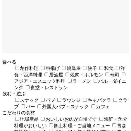
食べる
創作料理
串揚げ
焼鳥屋
餃子
和食
洋
食・西洋料理
居酒屋
焼肉・ホルモン
寿司
アジア・エスニック料理
ラーメン
バル・ダイニ
ング
食堂・レストラン
飲む・遊ぶ
スナック
パブ
ラウンジ
キャバクラ
クラ
ブ
バー
外国人パブ・スナック
カフェ
こだわりの食材
地場産品
おいしいお肉が自慢です
海鮮・魚介
料理がおいしい
郷土料理・ご当地メニュー
青森