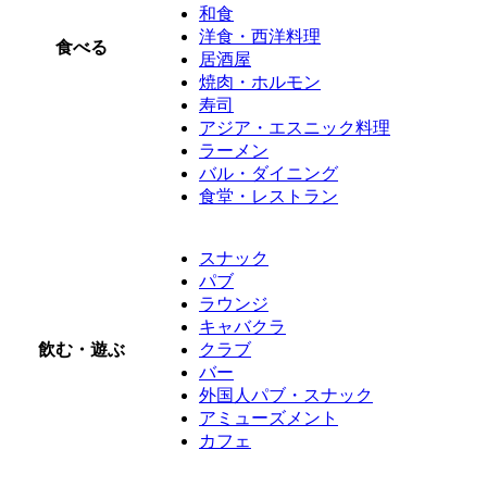
和食
洋食・西洋料理
食べる
居酒屋
焼肉・ホルモン
寿司
アジア・エスニック料理
ラーメン
バル・ダイニング
食堂・レストラン
スナック
パブ
ラウンジ
キャバクラ
飲む・遊ぶ
クラブ
バー
外国人パブ・スナック
アミューズメント
カフェ