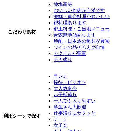
地場産品
おいしいお肉が自慢です
海鮮・魚介料理がおいしい
鍋料理あります
郷土料理・ご当地メニュー
こだわり食材
青森県地酒あります
焼酎・日本酒の種類が豊富
ワインの品ぞろえが自慢
カクテルが豊富
デカ盛り
ランチ
接待・ビジネス
大人数宴会
お子様連れ
一人でも入りやすい
学生さん大歓迎
仕事帰りにサクッと
利用シーンで探す
デート
女子会