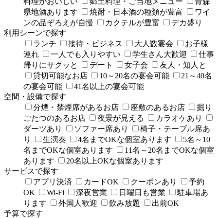
料理がおいしい
郷土料理・ご当地メニュー
青森
県地酒あります
焼酎・日本酒の種類が豊富
ワイ
ンの品ぞろえが自慢
カクテルが豊富
デカ盛り
利用シーンで探す
ランチ
接待・ビジネス
大人数宴会
お子様
連れ
一人でも入りやすい
学生さん大歓迎
仕事
帰りにサクッと
デート
女子会
友人・知人と
貸切可能なお店
10～20名の宴会可能
21～40名
の宴会可能
41名以上の宴会可能
空間・設備で探す
分煙・禁煙席があるお店
座敷のあるお店
掘り
ごたつのあるお店
夜景が見える
カラオケあり
ダーツあり
ソファー席あり
椅子・テーブル席あ
り
生演奏
4名までOKな個室あります
5名～10
名までOKな個室あります
11名～20名までOKな個室
あります
20名以上OKな個室あります
サービスで探す
アプリ決済
カードOK
クーポンあり
予約
OK
Wi-Fi
深夜営業
日曜日も営業
駐車場あ
ります
外国人歓迎
飲み放題
出前OK
予算で探す