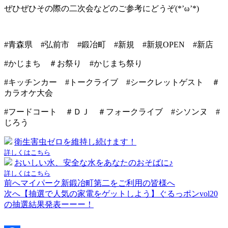
ぜひぜひその際の二次会などのご参考にどうぞ(*’ω’*)
#青森県 #弘前市 #鍛冶町 #新規 #新規OPEN #新店
#かじまち ＃お祭り #かじまち祭り
#キッチンカー #トークライブ #シークレットゲスト ＃
カラオケ大会
#フードコート ＃ＤＪ ＃フォークライブ #シソンヌ #
じろう
衛生害虫ゼロを維持し続けます！
詳しくはこちら
おいしい水、安全な水をあなたのおそばに♪
詳しくはこちら
前へ
マイパーク新鍛冶町第二をご利用の皆様へ
投
次へ
【抽選で人気の家電をゲットしよう】ぐるっポンvol20
稿
の抽選結果発表ーーー！
ナ