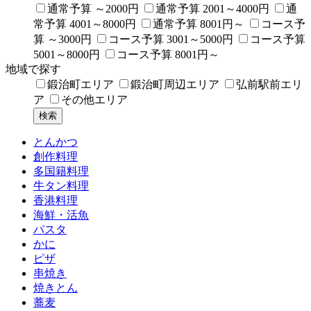
通常予算 ～2000円
通常予算 2001～4000円
通
常予算 4001～8000円
通常予算 8001円～
コース予
算 ～3000円
コース予算 3001～5000円
コース予算
5001～8000円
コース予算 8001円～
地域で探す
鍛治町エリア
鍛治町周辺エリア
弘前駅前エリ
ア
その他エリア
とんかつ
創作料理
多国籍料理
牛タン料理
香港料理
海鮮・活魚
パスタ
かに
ピザ
串焼き
焼きとん
蕎麦