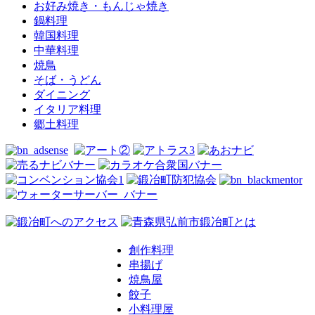
お好み焼き・もんじゃ焼き
鍋料理
韓国料理
中華料理
焼鳥
そば・うどん
ダイニング
イタリア料理
郷土料理
創作料理
串揚げ
焼鳥屋
餃子
小料理屋