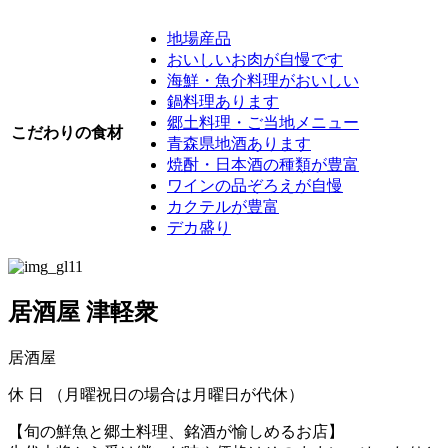
地場産品
おいしいお肉が自慢です
海鮮・魚介料理がおいしい
鍋料理あります
郷土料理・ご当地メニュー
こだわりの食材
青森県地酒あります
焼酎・日本酒の種類が豊富
ワインの品ぞろえが自慢
カクテルが豊富
デカ盛り
居酒屋 津軽衆
居酒屋
休
日 （月曜祝日の場合は月曜日が代休）
【旬の鮮魚と郷土料理、銘酒が愉しめるお店】