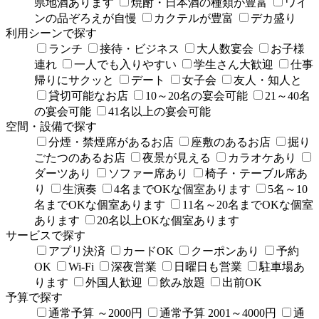
県地酒あります
焼酎・日本酒の種類が豊富
ワイ
ンの品ぞろえが自慢
カクテルが豊富
デカ盛り
利用シーンで探す
ランチ
接待・ビジネス
大人数宴会
お子様
連れ
一人でも入りやすい
学生さん大歓迎
仕事
帰りにサクッと
デート
女子会
友人・知人と
貸切可能なお店
10～20名の宴会可能
21～40名
の宴会可能
41名以上の宴会可能
空間・設備で探す
分煙・禁煙席があるお店
座敷のあるお店
掘り
ごたつのあるお店
夜景が見える
カラオケあり
ダーツあり
ソファー席あり
椅子・テーブル席あ
り
生演奏
4名までOKな個室あります
5名～10
名までOKな個室あります
11名～20名までOKな個室
あります
20名以上OKな個室あります
サービスで探す
アプリ決済
カードOK
クーポンあり
予約
OK
Wi-Fi
深夜営業
日曜日も営業
駐車場あ
ります
外国人歓迎
飲み放題
出前OK
予算で探す
通常予算 ～2000円
通常予算 2001～4000円
通