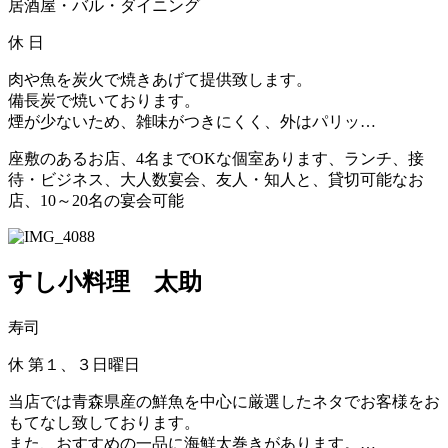
居酒屋・バル・ダイニング
休
日
肉や魚を炭火で焼きあげて提供致します。
備長炭で焼いております。
煙が少ないため、雑味がつきにくく、外はパリッ…
座敷のあるお店、4名までOKな個室あります、ランチ、接
待・ビジネス、大人数宴会、友人・知人と、貸切可能なお
店、10～20名の宴会可能
すし小料理 太助
寿司
休
第１、３日曜日
当店では青森県産の鮮魚を中心に厳選したネタでお客様をお
もてなし致しております。
また、おすすめの一品に海鮮太巻きがあります。…