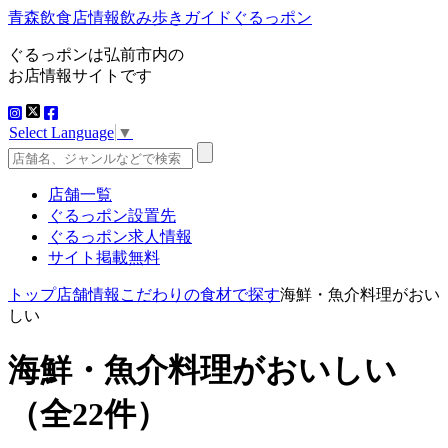
青森飲食店情報飲み歩きガイドぐるっポン
ぐるっポンは弘前市内の
お店情報サイトです
Select Language
▼
店舗一覧
ぐるっポン設置先
ぐるっポン求人情報
サイト掲載無料
トップ
店舗情報
こだわりの食材で探す
海鮮・魚介料理がおい
しい
海鮮・魚介料理がおいしい
（全22件）