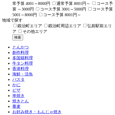
常予算 4001～8000円
通常予算 8001円～
コース予
算 ～3000円
コース予算 3001～5000円
コース予算
5001～8000円
コース予算 8001円～
地域で探す
鍛治町エリア
鍛治町周辺エリア
弘前駅前エリ
ア
その他エリア
とんかつ
創作料理
多国籍料理
牛タン料理
香港料理
海鮮・活魚
パスタ
かに
ピザ
串焼き
焼きとん
蕎麦
お好み焼き・もんじゃ焼き