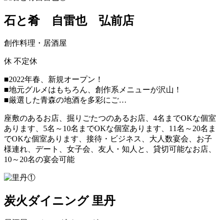
石と肴 自雷也 弘前店
創作料理・居酒屋
休
不定休
■2022年春、新規オープン！
■地元グルメはもちろん、創作系メニューが沢山！
■厳選した青森の地酒を多彩にご…
座敷のあるお店、掘りごたつのあるお店、4名までOKな個室
あります、5名～10名までOKな個室あります、11名～20名ま
でOKな個室あります、接待・ビジネス、大人数宴会、お子
様連れ、デート、女子会、友人・知人と、貸切可能なお店、
10～20名の宴会可能
炭火ダイニング 里丹