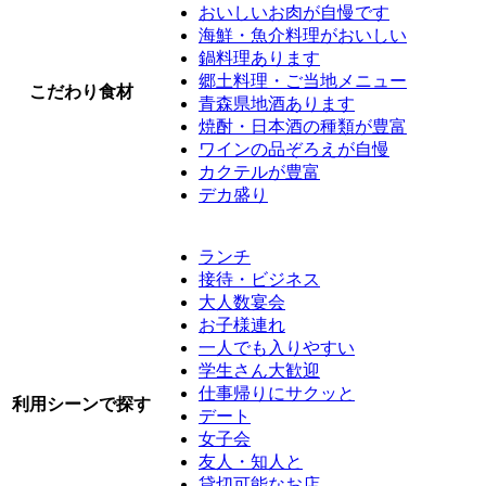
おいしいお肉が自慢です
海鮮・魚介料理がおいしい
鍋料理あります
郷土料理・ご当地メニュー
こだわり食材
青森県地酒あります
焼酎・日本酒の種類が豊富
ワインの品ぞろえが自慢
カクテルが豊富
デカ盛り
ランチ
接待・ビジネス
大人数宴会
お子様連れ
一人でも入りやすい
学生さん大歓迎
仕事帰りにサクッと
利用シーンで探す
デート
女子会
友人・知人と
貸切可能なお店