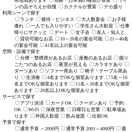
県地酒あります
焼酎・日本酒の種類が豊富
ワイ
ンの品ぞろえが自慢
カクテルが豊富
デカ盛り
利用シーンで探す
ランチ
接待・ビジネス
大人数宴会
お子様
連れ
一人でも入りやすい
学生さん大歓迎
仕事
帰りにサクッと
デート
女子会
友人・知人と
貸切可能なお店
10～20名の宴会可能
21～40名
の宴会可能
41名以上の宴会可能
空間・設備で探す
分煙・禁煙席があるお店
座敷のあるお店
掘り
ごたつのあるお店
夜景が見える
カラオケあり
ダーツあり
ソファー席あり
椅子・テーブル席あ
り
生演奏
4名までOKな個室あります
5名～10
名までOKな個室あります
11名～20名までOKな個室
あります
20名以上OKな個室あります
サービスで探す
アプリ決済
カードOK
クーポンあり
予約
OK
Wi-Fi
深夜営業
日曜日も営業
駐車場あ
ります
外国人歓迎
飲み放題
出前OK
予算で探す
通常予算 ～2000円
通常予算 2001～4000円
通