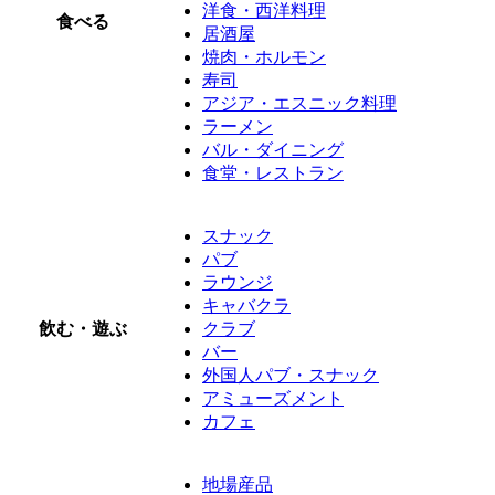
洋食・西洋料理
食べる
居酒屋
焼肉・ホルモン
寿司
アジア・エスニック料理
ラーメン
バル・ダイニング
食堂・レストラン
スナック
パブ
ラウンジ
キャバクラ
飲む・遊ぶ
クラブ
バー
外国人パブ・スナック
アミューズメント
カフェ
地場産品