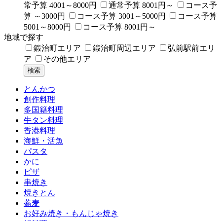
常予算 4001～8000円
通常予算 8001円～
コース予
算 ～3000円
コース予算 3001～5000円
コース予算
5001～8000円
コース予算 8001円～
地域で探す
鍛治町エリア
鍛治町周辺エリア
弘前駅前エリ
ア
その他エリア
とんかつ
創作料理
多国籍料理
牛タン料理
香港料理
海鮮・活魚
パスタ
かに
ピザ
串焼き
焼きとん
蕎麦
お好み焼き・もんじゃ焼き