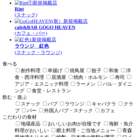
新規掲載店
Rint
(スナック)
新規掲載店
cafe&BAR GOGO HEAVEN
(カフェ・バー)
新規掲載店
ラウンジ 紅色
(スナック・ラウンジ)
食べる
創作料理
串揚げ
焼鳥屋
餃子
和食
洋
食・西洋料理
居酒屋
焼肉・ホルモン
寿司
アジア・エスニック料理
ラーメン
バル・ダイニ
ング
食堂・レストラン
飲む・遊ぶ
スナック
パブ
ラウンジ
キャバクラ
クラ
ブ
バー
外国人パブ・スナック
カフェ
こだわりの食材
地場産品
おいしいお肉が自慢です
海鮮・魚介
料理がおいしい
郷土料理・ご当地メニュー
青森