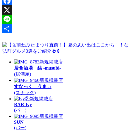
Facebook
X
Line
共
有
新規掲載店
居食酒場 結 -musubi-
(居酒屋)
新規掲載店
すなっく うまぃ
(スナック)
新規掲載店
BAR Ivy
(バー)
新規掲載店
SUN
(バー)