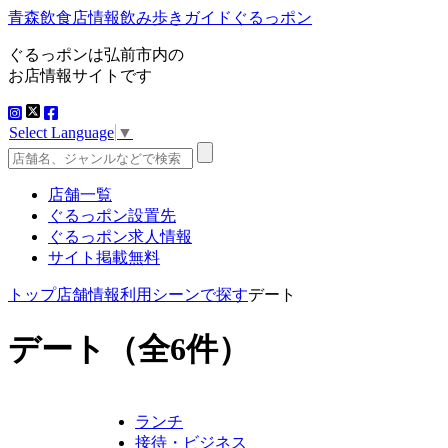
青森飲食店情報飲み歩きガイドぐるっポン
ぐるっポンは弘前市内の
お店情報サイトです
Select Language
▼
店舗一覧
ぐるっポン設置先
ぐるっポン求人情報
サイト掲載無料
トップ
店舗情報
利用シーンで探す
デート
デート
（全6件）
ランチ
接待・ビジネス