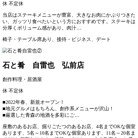
休
不定休
当店はステーキメニューが豊富、大きなお肉にかぶりつきた
い、ガッツリ食べたいという方におすすめです。ステーキは
分厚くボリューム感があり。肉汁…
椅子・テーブル席あり、接待・ビジネス、デート
石と肴 自雷也 弘前店
創作料理・居酒屋
休
不定休
■2022年春、新規オープン！
■地元グルメはもちろん、創作系メニューが沢山！
■厳選した青森の地酒を多彩にご…
座敷のあるお店、掘りごたつのあるお店、4名までOKな個室
あります、5名～10名までOKな個室あります、11名～20名ま