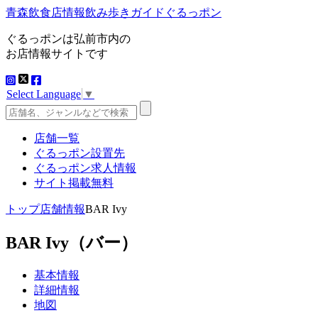
青森飲食店情報飲み歩きガイドぐるっポン
ぐるっポンは弘前市内の
お店情報サイトです
Select Language
▼
店舗一覧
ぐるっポン設置先
ぐるっポン求人情報
サイト掲載無料
トップ
店舗情報
BAR Ivy
BAR Ivy
（バー）
基本情報
詳細情報
地図