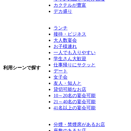
カクテルが豊富
デカ盛り
ランチ
接待・ビジネス
大人数宴会
お子様連れ
一人でも入りやすい
学生さん大歓迎
仕事帰りにサクッと
利用シーンで探す
デート
女子会
友人・知人と
貸切可能なお店
10～20名の宴会可能
21～40名の宴会可能
41名以上の宴会可能
分煙・禁煙席があるお店
座敷のあるお店