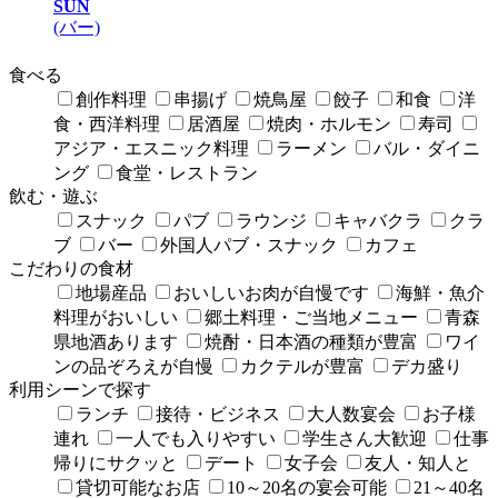
SUN
(バー)
食べる
創作料理
串揚げ
焼鳥屋
餃子
和食
洋
食・西洋料理
居酒屋
焼肉・ホルモン
寿司
アジア・エスニック料理
ラーメン
バル・ダイニ
ング
食堂・レストラン
飲む・遊ぶ
スナック
パブ
ラウンジ
キャバクラ
クラ
ブ
バー
外国人パブ・スナック
カフェ
こだわりの食材
地場産品
おいしいお肉が自慢です
海鮮・魚介
料理がおいしい
郷土料理・ご当地メニュー
青森
県地酒あります
焼酎・日本酒の種類が豊富
ワイ
ンの品ぞろえが自慢
カクテルが豊富
デカ盛り
利用シーンで探す
ランチ
接待・ビジネス
大人数宴会
お子様
連れ
一人でも入りやすい
学生さん大歓迎
仕事
帰りにサクッと
デート
女子会
友人・知人と
貸切可能なお店
10～20名の宴会可能
21～40名