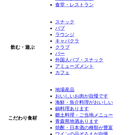
食堂・レストラン
スナック
パブ
ラウンジ
キャバクラ
飲む・遊ぶ
クラブ
バー
外国人パブ・スナック
アミューズメント
カフェ
地場産品
おいしいお肉が自慢です
海鮮・魚介料理がおいしい
鍋料理あります
郷土料理・ご当地メニュー
こだわり食材
青森県地酒あります
焼酎・日本酒の種類が豊富
ワインの品ぞろえが自慢