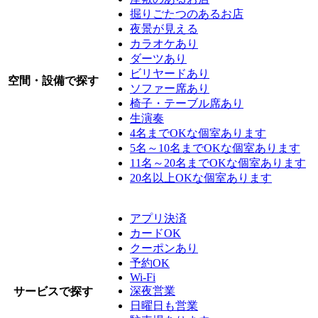
掘りごたつのあるお店
夜景が見える
カラオケあり
ダーツあり
ビリヤードあり
空間・設備で探す
ソファー席あり
椅子・テーブル席あり
生演奏
4名までOKな個室あります
5名～10名までOKな個室あります
11名～20名までOKな個室あります
20名以上OKな個室あります
アプリ決済
カードOK
クーポンあり
予約OK
Wi-Fi
深夜営業
サービスで探す
日曜日も営業