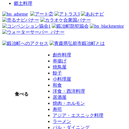
郷土料理
創作料理
串揚げ
焼鳥屋
餃子
小料理屋
和食
洋食・西洋料理
食べる
居酒屋
焼肉・ホルモン
寿司
アジア・エスニック料理
ラーメン
バル・ダイニング