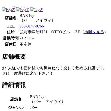
BAR Ivy
店舗名
（バー アイヴィ）
TEL
080-3147-0766
住所
弘前市鍛治町21 OTTOビル ３F（
地図を見る
）
営業時間
21：00～
店休日
不定休
店舗概要
お1人様でも団体様でも気兼ねなく楽しく飲めるお店です。
ぜひ一度遊びに来て下さい！
詳細情報
BAR Ivy
店舗名
（バー アイヴィ）
ジャンル
バー