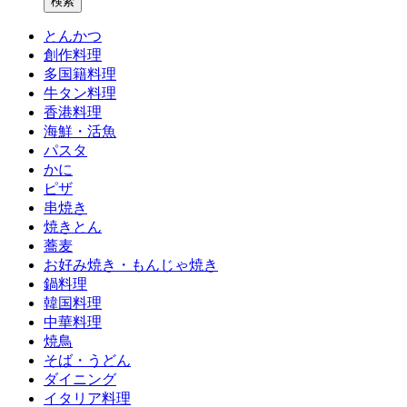
とんかつ
創作料理
多国籍料理
牛タン料理
香港料理
海鮮・活魚
パスタ
かに
ピザ
串焼き
焼きとん
蕎麦
お好み焼き・もんじゃ焼き
鍋料理
韓国料理
中華料理
焼鳥
そば・うどん
ダイニング
イタリア料理