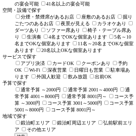
の宴会可能
41名以上の宴会可能
空間・設備で探す
分煙・禁煙席があるお店
座敷のあるお店
掘り
ごたつのあるお店
夜景が見える
カラオケあり
ダーツあり
ソファー席あり
椅子・テーブル席あ
り
生演奏
4名までOKな個室あります
5名～10
名までOKな個室あります
11名～20名までOKな個室
あります
20名以上OKな個室あります
サービスで探す
アプリ決済
カードOK
クーポンあり
予約
OK
Wi-Fi
深夜営業
日曜日も営業
駐車場あ
ります
外国人歓迎
飲み放題
出前OK
予算で探す
通常予算 ～2000円
通常予算 2001～4000円
通
常予算 4001～8000円
通常予算 8001円～
コース予
算 ～3000円
コース予算 3001～5000円
コース予算
5001～8000円
コース予算 8001円～
地域で探す
鍛治町エリア
鍛治町周辺エリア
弘前駅前エリ
ア
その他エリア