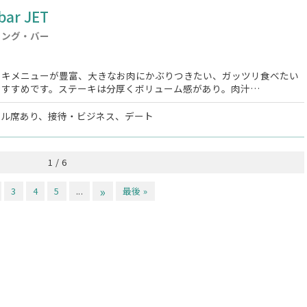
 bar JET
ニング・バー
ーキメニューが豊富、大きなお肉にかぶりつきたい、ガッツリ食べたい
おすすめです。ステーキは分厚くボリューム感があり。肉汁…
ブル席あり、接待・ビジネス、デート
1 / 6
»
3
4
5
...
最後 »
Facebook
X
Line