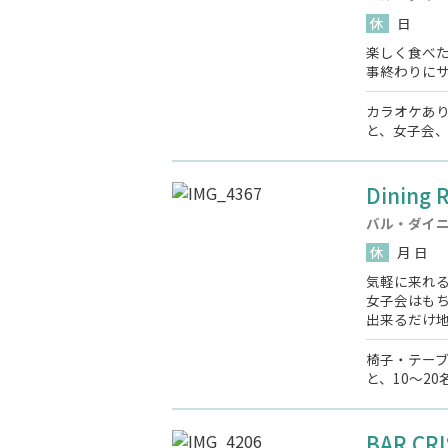
休
日
楽しく食べ
事終わりに
カラオケあ
と、女子会、
Dining R
バル・ダイ
休
月 日
気軽に来れ
女子会はも
出来るだけ
椅子・テー
と、10～2
BAR CRI