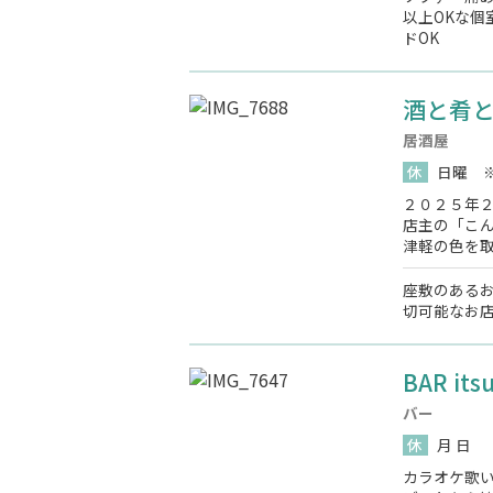
以上OKな個
ドOK
酒と肴
居酒屋
休
日曜 
２０２５年
店主の「こ
津軽の色を
座敷のある
切可能なお店
BAR it
バー
休
月 日
カラオケ歌