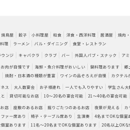
共
有
焼鳥屋
餃子
小料理屋
和食
洋食・西洋料理
居酒屋
焼肉
ク料理
ラーメン
バル・ダイニング
食堂・レストラン
ラウンジ
キャバクラ
クラブ
バー
外国人パブ・スナック
アミ
いお肉が自慢です
海鮮・魚介料理がおいしい
鍋料理あります
郷
す
焼酎・日本酒の種類が豊富
ワインの品ぞろえが自慢
カクテル
ジネス
大人数宴会
お子様連れ
一人でも入りやすい
学生さん大
人と
貸切可能なお店
10～20名の宴会可能
21～40名の宴会可能
るお店
座敷のあるお店
掘りごたつのあるお店
夜景が見える
カ
ソファー席あり
椅子・テーブル席あり
生演奏
4名までOKな個室
な個室あります
11名～20名までOKな個室あります
20名以上OK