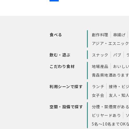
食べる
創作料理
串揚げ
アジア・エスニッ
飲む・遊ぶ
スナック
パブ
こだわり食材
地場産品
おいし
青森県地酒ありま
利用シーンで探す
ランチ
接待・ビ
女子会
友人・知
空間・設備で探す
分煙・禁煙席があ
ビリヤードあり
5名～10名までOK