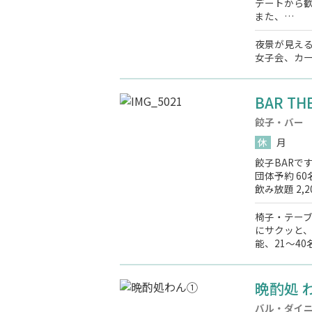
デートから
また、…
夜景が見え
女子会、カー
BAR TH
餃子・バー
休
月
餃子BARで
団体予約 6
飲み放題 2,2
椅子・テーブ
にサクッと、
能、21～4
晩酌処 
バル・ダイ