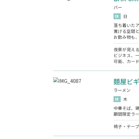
バー
休
日
落ち着いた
寛げる空間
お飲み物も
夜景が見える
ビジネス、一
可能、カード
麵屋ビ
ラーメン
休
木
中華そば、
期間限定ラ
椅子・テー