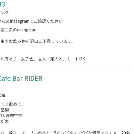
33
ニング
ためInstagramでご確認ください
気のdining bar
食事やお飲み物を沢山ご用意しています。
ル席あり、女子会、友人・知人と、カードOK
afe Bar RIDER
水曜
っくり飲めて、
空間
orts 映像空間
きが集…
り、椅子・テーブル席あり、5名～10名までOKな個室あります、20名