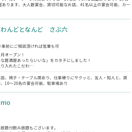
室あります、大人数宴会、貸切可能なお店、41名以上の宴会可能、カー
とわんどとなんど さぶ六
※事前にご相談頂ければ営業も可
２月オープン！
んな居酒屋あったらいいな」をカタチにしました！
取り入れたこだわ…
お店、椅子・テーブル席あり、仕事帰りにサクッと、友人・知人と、貸
、10～20名の宴会可能、駐車場あり
sumo
い放題付飲み放題もございます。