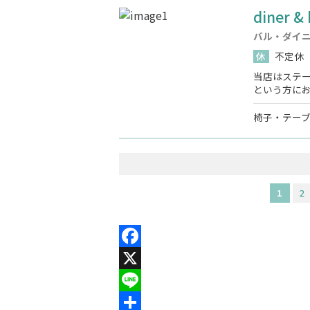
diner &
バル・ダイ
休
不定休
当店はステ
という方に
椅子・テー
1
2