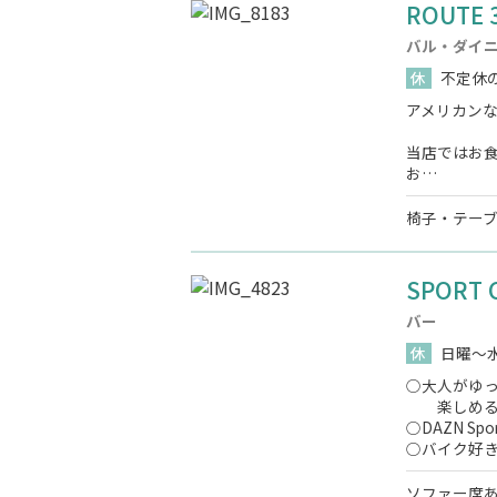
ROUTE 
バル・ダイ
休
不定休の
アメリカンな雰囲
当店ではお
お…
椅子・テーブ
SPORT C
バー
休
日曜～
○大人がゆ
楽しめる
○DAZN Sp
○バイク好
ソファー席あ