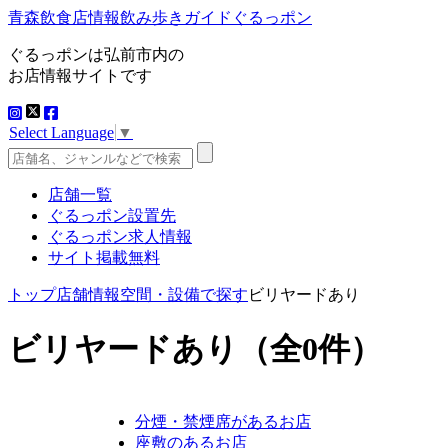
青森飲食店情報飲み歩きガイドぐるっポン
ぐるっポンは弘前市内の
お店情報サイトです
Select Language
▼
店舗一覧
ぐるっポン設置先
ぐるっポン求人情報
サイト掲載無料
トップ
店舗情報
空間・設備で探す
ビリヤードあり
ビリヤードあり
（全0件）
分煙・禁煙席があるお店
座敷のあるお店