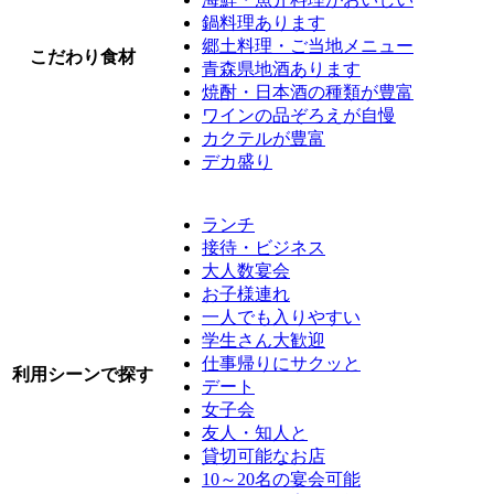
鍋料理あります
郷土料理・ご当地メニュー
こだわり食材
青森県地酒あります
焼酎・日本酒の種類が豊富
ワインの品ぞろえが自慢
カクテルが豊富
デカ盛り
ランチ
接待・ビジネス
大人数宴会
お子様連れ
一人でも入りやすい
学生さん大歓迎
仕事帰りにサクッと
利用シーンで探す
デート
女子会
友人・知人と
貸切可能なお店
10～20名の宴会可能