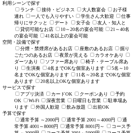
利用シーンで探す
ランチ
接待・ビジネス
大人数宴会
お子様
連れ
一人でも入りやすい
学生さん大歓迎
仕事
帰りにサクッと
デート
女子会
友人・知人と
貸切可能なお店
10～20名の宴会可能
21～40名
の宴会可能
41名以上の宴会可能
空間・設備で探す
分煙・禁煙席があるお店
座敷のあるお店
掘り
ごたつのあるお店
夜景が見える
カラオケあり
ダーツあり
ソファー席あり
椅子・テーブル席あ
り
生演奏
4名までOKな個室あります
5名～10
名までOKな個室あります
11名～20名までOKな個室
あります
20名以上OKな個室あります
サービスで探す
アプリ決済
カードOK
クーポンあり
予約
OK
Wi-Fi
深夜営業
日曜日も営業
駐車場あ
ります
外国人歓迎
飲み放題
出前OK
予算で探す
通常予算 ～2000円
通常予算 2001～4000円
通
常予算 4001～8000円
通常予算 8001円～
コース予
算 ～3000円
コース予算 3001～5000円
コース予算