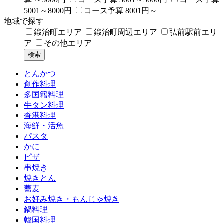
5001～8000円
コース予算 8001円～
地域で探す
鍛治町エリア
鍛治町周辺エリア
弘前駅前エリ
ア
その他エリア
とんかつ
創作料理
多国籍料理
牛タン料理
香港料理
海鮮・活魚
パスタ
かに
ピザ
串焼き
焼きとん
蕎麦
お好み焼き・もんじゃ焼き
鍋料理
韓国料理