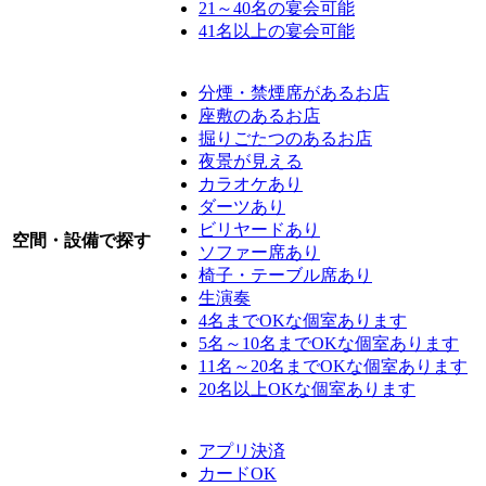
21～40名の宴会可能
41名以上の宴会可能
分煙・禁煙席があるお店
座敷のあるお店
掘りごたつのあるお店
夜景が見える
カラオケあり
ダーツあり
ビリヤードあり
空間・設備で探す
ソファー席あり
椅子・テーブル席あり
生演奏
4名までOKな個室あります
5名～10名までOKな個室あります
11名～20名までOKな個室あります
20名以上OKな個室あります
アプリ決済
カードOK