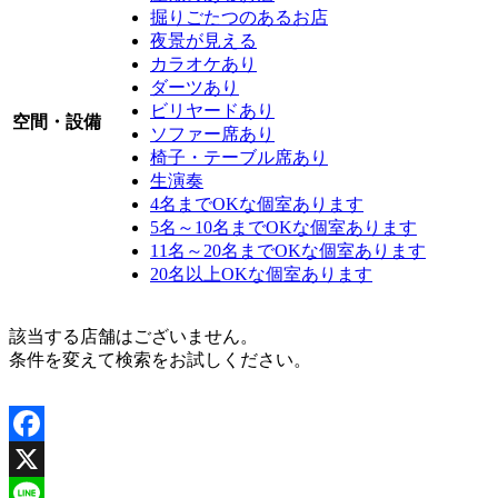
掘りごたつのあるお店
夜景が見える
カラオケあり
ダーツあり
ビリヤードあり
空間・設備
ソファー席あり
椅子・テーブル席あり
生演奏
4名までOKな個室あります
5名～10名までOKな個室あります
11名～20名までOKな個室あります
20名以上OKな個室あります
該当する店舗はございません。
条件を変えて検索をお試しください。
Facebook
X