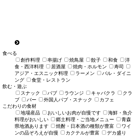
食べる
創作料理
串揚げ
焼鳥屋
餃子
和食
洋
食・西洋料理
居酒屋
焼肉・ホルモン
寿司
アジア・エスニック料理
ラーメン
バル・ダイニ
ング
食堂・レストラン
飲む・遊ぶ
スナック
パブ
ラウンジ
キャバクラ
クラ
ブ
バー
外国人パブ・スナック
カフェ
こだわりの食材
地場産品
おいしいお肉が自慢です
海鮮・魚介
料理がおいしい
郷土料理・ご当地メニュー
青森
県地酒あります
焼酎・日本酒の種類が豊富
ワイ
ンの品ぞろえが自慢
カクテルが豊富
デカ盛り