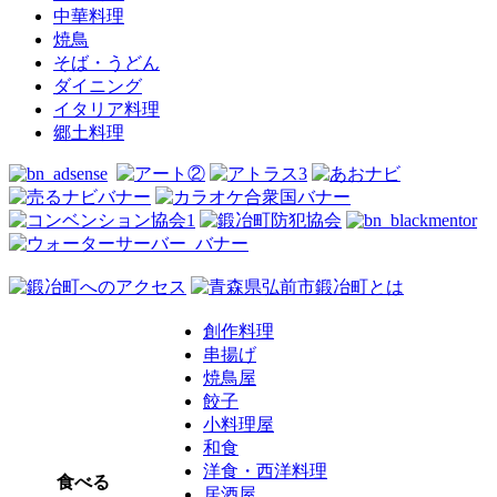
中華料理
焼鳥
そば・うどん
ダイニング
イタリア料理
郷土料理
創作料理
串揚げ
焼鳥屋
餃子
小料理屋
和食
洋食・西洋料理
食べる
居酒屋