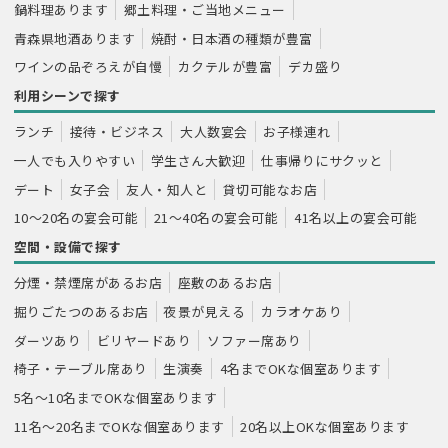
鍋料理あります
郷土料理・ご当地メニュー
青森県地酒あります
焼酎・日本酒の種類が豊富
ワインの品ぞろえが自慢
カクテルが豊富
デカ盛り
利用シーンで探す
ランチ
接待・ビジネス
大人数宴会
お子様連れ
一人でも入りやすい
学生さん大歓迎
仕事帰りにサクッと
デート
女子会
友人・知人と
貸切可能なお店
10～20名の宴会可能
21～40名の宴会可能
41名以上の宴会可能
空間・設備で探す
分煙・禁煙席があるお店
座敷のあるお店
掘りごたつのあるお店
夜景が見える
カラオケあり
ダーツあり
ビリヤードあり
ソファー席あり
椅子・テーブル席あり
生演奏
4名までOKな個室あります
5名～10名までOKな個室あります
11名～20名までOKな個室あります
20名以上OKな個室あります