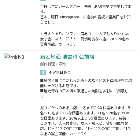
平日は主にガールズバー、週末はBAR営業で営業してま
す。
基本、曜日はInstagram、お店前の看板で営業日をお知
らせして…
カラオケあり、ソファー席あり、一人でも入りやすい、
女子会、友人・知人と、貸切可能なお店、10～20名の
宴会可能、カードOK
鮨と地酒 地雷也 弘前店
創作料理・寿司
休
不定休日あり
■鮮度と質にこだわった極上の鮨とビストロ料理をご堪
能いただけるお店です。
■地元青森の日本酒や厳選した焼酎を多彩にご用意し
て…
掘りごたつのあるお店、4名までOKな個室あります、5
名～10名までOKな個室あります、11名～20名までOK
な個室あります、20名以上OKな個室あります、接待・
ビジネス、大人数宴会、友人・知人と、貸切可能なお
店、10～20名の宴会可能、21～40名の宴会可能、41名
以上の宴会可能、カードOK