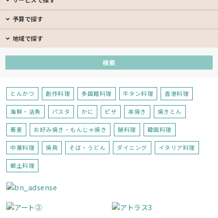
サービスで探す
予算で探す
地域で探す
とんかつ
創作料理
多国籍料理
牛タン料理
香港料理
海鮮・活魚
パスタ
かに
ピザ
串焼き
焼きとん
蕎麦
お好み焼き・もんじゃ焼き
鍋料理
韓国料理
中華料理
焼鳥
そば・うどん
ダイニング
イタリア料理
郷土料理