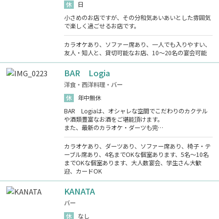
休
日
小さめのお店ですが、その分和気あいあいとした雰囲気
で楽しく過ごせるお店です。
カラオケあり、ソファー席あり、一人でも入りやすい、
友人・知人と、貸切可能なお店、10～20名の宴会可能
BAR Logia
洋食・西洋料理・バー
休
年中無休
BAR Logiaは、オシャレな空間でこだわりのカクテル
や酒類豊富なお酒をご堪能頂けます。
また、最新のカラオケ・ダーツも完…
カラオケあり、ダーツあり、ソファー席あり、椅子・テ
ーブル席あり、4名までOKな個室あります、5名～10名
までOKな個室あります、大人数宴会、学生さん大歓
迎、カードOK
KANATA
バー
休
なし