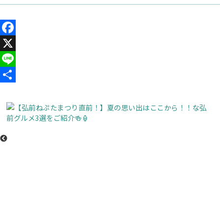
Facebook
X
Line
共
有