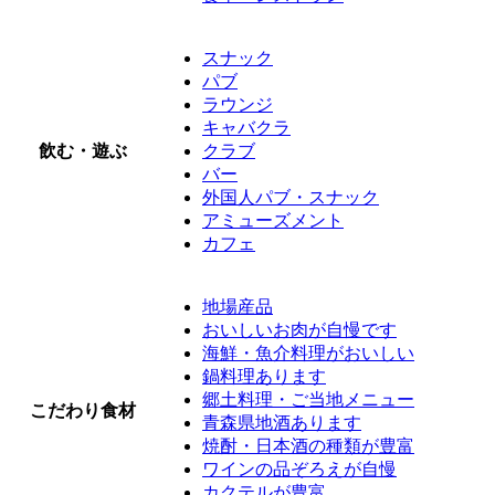
スナック
パブ
ラウンジ
キャバクラ
飲む・遊ぶ
クラブ
バー
外国人パブ・スナック
アミューズメント
カフェ
地場産品
おいしいお肉が自慢です
海鮮・魚介料理がおいしい
鍋料理あります
郷土料理・ご当地メニュー
こだわり食材
青森県地酒あります
焼酎・日本酒の種類が豊富
ワインの品ぞろえが自慢
カクテルが豊富