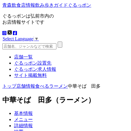
青森飲食店情報飲み歩きガイドぐるっポン
ぐるっポンは弘前市内の
お店情報サイトです
Select Language
▼
店舗一覧
ぐるっポン設置先
ぐるっポン求人情報
サイト掲載無料
トップ
店舗情報
食べる
ラーメン
中華そば 田多
中華そば 田多
（ラーメン）
基本情報
メニュー
詳細情報