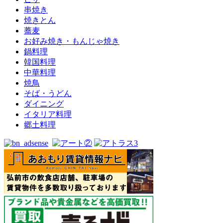
串焼き
焼きとん
蕎麦
お好み焼き・もんじゃ焼き
鍋料理
韓国料理
中華料理
焼鳥
そば・うどん
ダイニング
イタリア料理
郷土料理