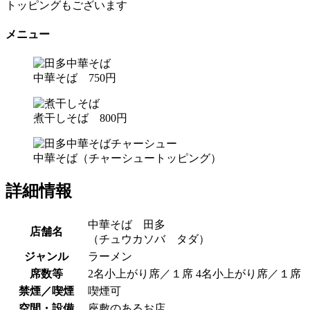
トッピングもございます
メニュー
中華そば 750円
煮干しそば 800円
中華そば（チャーシュートッピング）
詳細情報
中華そば 田多
店舗名
（チュウカソバ タダ）
ジャンル
ラーメン
席数等
2名小上がり席／１席 4名小上がり席／１席
禁煙／喫煙
喫煙可
空間・設備
座敷のあるお店