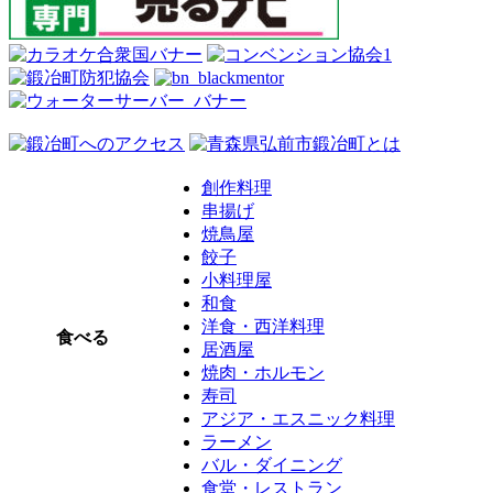
創作料理
串揚げ
焼鳥屋
餃子
小料理屋
和食
洋食・西洋料理
食べる
居酒屋
焼肉・ホルモン
寿司
アジア・エスニック料理
ラーメン
バル・ダイニング
食堂・レストラン