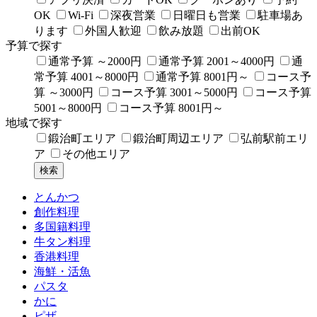
OK
Wi-Fi
深夜営業
日曜日も営業
駐車場あ
ります
外国人歓迎
飲み放題
出前OK
予算で探す
通常予算 ～2000円
通常予算 2001～4000円
通
常予算 4001～8000円
通常予算 8001円～
コース予
算 ～3000円
コース予算 3001～5000円
コース予算
5001～8000円
コース予算 8001円～
地域で探す
鍛治町エリア
鍛治町周辺エリア
弘前駅前エリ
ア
その他エリア
とんかつ
創作料理
多国籍料理
牛タン料理
香港料理
海鮮・活魚
パスタ
かに
ピザ