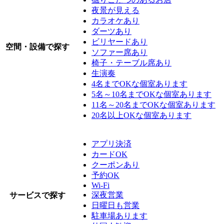
夜景が見える
カラオケあり
ダーツあり
ビリヤードあり
空間・設備で探す
ソファー席あり
椅子・テーブル席あり
生演奏
4名までOKな個室あります
5名～10名までOKな個室あります
11名～20名までOKな個室あります
20名以上OKな個室あります
アプリ決済
カードOK
クーポンあり
予約OK
Wi-Fi
深夜営業
サービスで探す
日曜日も営業
駐車場あります