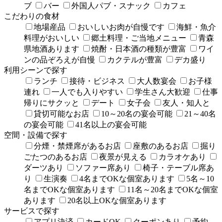
ブ
バー
外国人パブ・スナック
カフェ
こだわりの食材
地場産品
おいしいお肉が自慢です
海鮮・魚介
料理がおいしい
郷土料理・ご当地メニュー
青森
県地酒あります
焼酎・日本酒の種類が豊富
ワイ
ンの品ぞろえが自慢
カクテルが豊富
デカ盛り
利用シーンで探す
ランチ
接待・ビジネス
大人数宴会
お子様
連れ
一人でも入りやすい
学生さん大歓迎
仕事
帰りにサクッと
デート
女子会
友人・知人と
貸切可能なお店
10～20名の宴会可能
21～40名
の宴会可能
41名以上の宴会可能
空間・設備で探す
分煙・禁煙席があるお店
座敷のあるお店
掘り
ごたつのあるお店
夜景が見える
カラオケあり
ダーツあり
ソファー席あり
椅子・テーブル席あ
り
生演奏
4名までOKな個室あります
5名～10
名までOKな個室あります
11名～20名までOKな個室
あります
20名以上OKな個室あります
サービスで探す
アプリ決済
カードOK
クーポンあり
予約