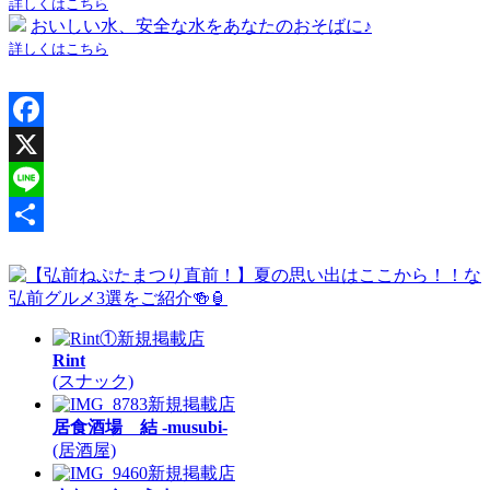
詳しくはこちら
おいしい水、安全な水をあなたのおそばに♪
詳しくはこちら
Facebook
X
Line
共
有
新規掲載店
Rint
(スナック)
新規掲載店
居食酒場 結 -musubi-
(居酒屋)
新規掲載店