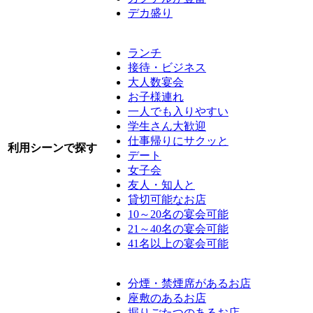
デカ盛り
ランチ
接待・ビジネス
大人数宴会
お子様連れ
一人でも入りやすい
学生さん大歓迎
仕事帰りにサクッと
利用シーンで探す
デート
女子会
友人・知人と
貸切可能なお店
10～20名の宴会可能
21～40名の宴会可能
41名以上の宴会可能
分煙・禁煙席があるお店
座敷のあるお店
掘りごたつのあるお店