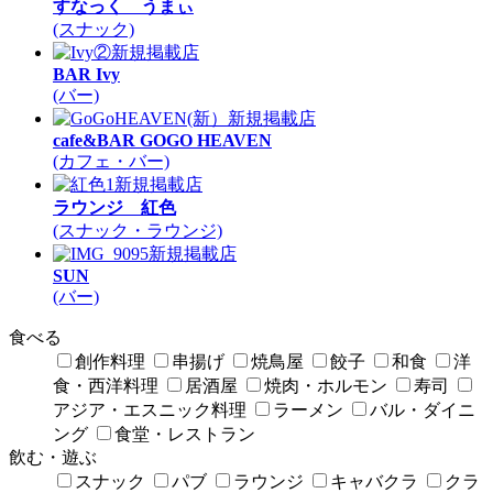
すなっく うまぃ
(スナック)
新規掲載店
BAR Ivy
(バー)
新規掲載店
cafe&BAR GOGO HEAVEN
(カフェ・バー)
新規掲載店
ラウンジ 紅色
(スナック・ラウンジ)
新規掲載店
SUN
(バー)
食べる
創作料理
串揚げ
焼鳥屋
餃子
和食
洋
食・西洋料理
居酒屋
焼肉・ホルモン
寿司
アジア・エスニック料理
ラーメン
バル・ダイニ
ング
食堂・レストラン
飲む・遊ぶ
スナック
パブ
ラウンジ
キャバクラ
クラ