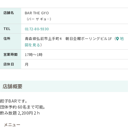
店舗名
BAR THE GYO
（バー ザ ギョ―）
TEL
0172-80-9330
住所
青森県弘前市土手町4 朝日会館ボーリングビル1F（
地
図を見る
）
営業時間
17時～1時
店休日
月
店舗概要
餃子BARです。
団体予約 60名まで可能。
飲み放題 2,200円 2ｈ
メニュー