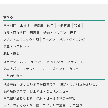
食べる
創作料理
串揚げ
焼鳥屋
餃子
小料理屋
和食
洋食・西洋料理
居酒屋
焼肉・ホルモン
寿司
アジア・エスニック料理
ラーメン
バル・ダイニング
食堂・レストラン
飲む・遊ぶ
スナック
パブ
ラウンジ
キャバクラ
クラブ
バー
外国人パブ・スナック
アミューズメント
カフェ
こだわり食材
地場産品
おいしいお肉が自慢です
海鮮・魚介料理がおいしい
鍋料理あります
郷土料理・ご当地メニュー
青森県地酒あります
焼酎・日本酒の種類が豊富
ワインの品ぞろえが自慢
カクテルが豊富
デカ盛り