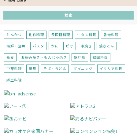
とんかつ
創作料理
多国籍料理
牛タン料理
香港料理
海鮮・活魚
パスタ
かに
ピザ
串焼き
焼きとん
蕎麦
お好み焼き・もんじゃ焼き
鍋料理
韓国料理
中華料理
焼鳥
そば・うどん
ダイニング
イタリア料理
郷土料理