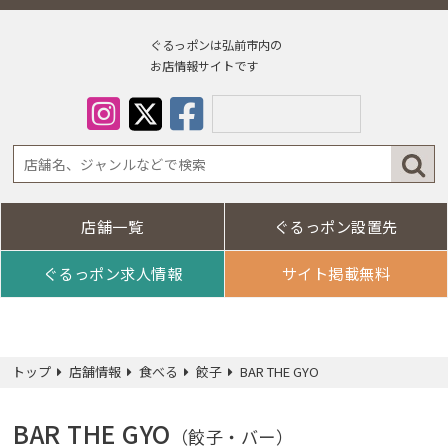
ぐるっポンは弘前市内の
お店情報サイトです
店舗一覧
ぐるっポン設置先
Select Lan
ぐるっポン求人情報
サイト掲載無料
トップ
店舗情報
食べる
餃子
BAR THE GYO
BAR THE GYO
（餃子・バー）