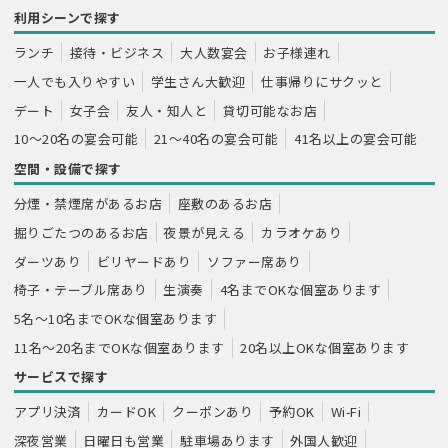
利用シーンで探す
ランチ
接待・ビジネス
大人数宴会
お子様連れ
一人でも入りやすい
学生さん大歓迎
仕事帰りにサクッと
デート
女子会
友人・知人と
貸切可能なお店
10～20名の宴会可能
21～40名の宴会可能
41名以上の宴会可能
空間・設備で探す
分煙・禁煙席があるお店
座敷のあるお店
掘りごたつのあるお店
夜景が見える
カラオケあり
ダーツあり
ビリヤードあり
ソファー席あり
椅子・テーブル席あり
生演奏
4名までOKな個室あります
5名～10名までOKな個室あります
11名～20名までOKな個室あります
20名以上OKな個室あります
サービスで探す
アプリ決済
カードOK
クーポンあり
予約OK
Wi-Fi
深夜営業
日曜日も営業
駐車場あります
外国人歓迎