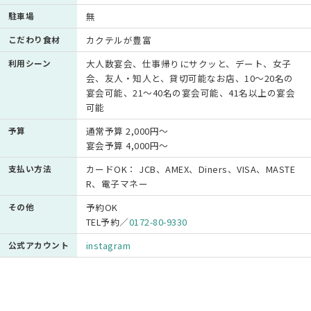
駐車場
無
こだわり食材
カクテルが豊富
利用シーン
大人数宴会、仕事帰りにサクッと、デート、女子
会、友人・知人と、貸切可能なお店、10～20名の
宴会可能、21～40名の宴会可能、41名以上の宴会
可能
予算
通常予算 2,000円～
宴会予算 4,000円～
支払い方法
カードOK： JCB、AMEX、Diners、VISA、MASTE
R、電子マネー
その他
予約OK
TEL予約／
0172-80-9330
公式アカウント
instagram