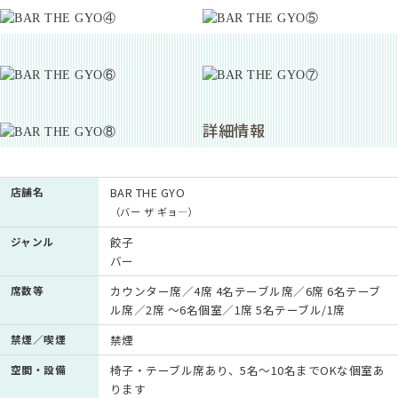
詳細情報
店舗名
BAR THE GYO
（バー ザ ギョ―）
ジャンル
餃子
バー
席数等
カウンター席／4席 4名テーブル席／6席 6名テーブ
ル席／2席 ～6名個室／1席 5名テーブル/1席
禁煙／喫煙
禁煙
空間・設備
椅子・テーブル席あり、5名～10名までOKな個室あ
ります