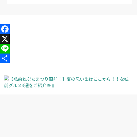
Facebook
X
Line
共
有