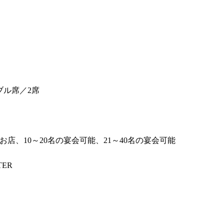
ブル席／2席
、10～20名の宴会可能、21～40名の宴会可能
TER