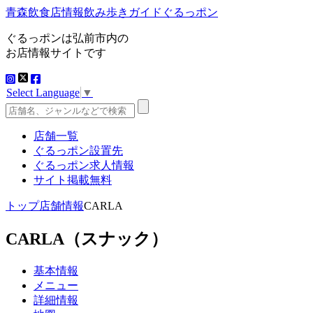
青森飲食店情報飲み歩きガイドぐるっポン
ぐるっポンは弘前市内の
お店情報サイトです
Select Language
▼
店舗一覧
ぐるっポン設置先
ぐるっポン求人情報
サイト掲載無料
トップ
店舗情報
CARLA
CARLA
（スナック）
基本情報
メニュー
詳細情報