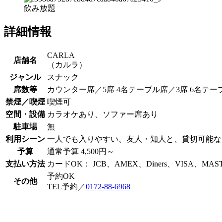
飲み放題
詳細情報
CARLA
店舗名
（カルラ）
ジャンル
スナック
席数等
カウンター席／5席 4名テーブル席／3席 6名テー
禁煙／喫煙
喫煙可
空間・設備
カラオケあり、ソファー席あり
駐車場
無
利用シーン
一人でも入りやすい、友人・知人と、貸切可能なお店
予算
通常予算 4,500円～
支払い方法
カードOK： JCB、AMEX、Diners、VISA、MAS
予約OK
その他
TEL予約／
0172-88-6968