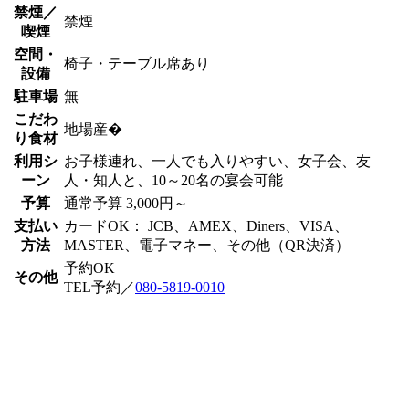
禁煙／
禁煙
喫煙
空間・
椅子・テーブル席あり
設備
駐車場
無
こだわ
地場産�
り食材
利用シ
お子様連れ、一人でも入りやすい、女子会、友
ーン
人・知人と、10～20名の宴会可能
予算
通常予算 3,000円～
支払い
カードOK： JCB、AMEX、Diners、VISA、
方法
MASTER、電子マネー、その他（QR決済）
予約OK
その他
TEL予約／
080-5819-0010