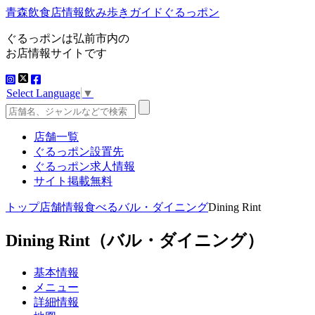
青森飲食店情報飲み歩きガイドぐるっポン
ぐるっポンは弘前市内の
お店情報サイトです
Select Language
▼
店舗一覧
ぐるっポン設置先
ぐるっポン求人情報
サイト掲載無料
トップ
店舗情報
食べる
バル・ダイニング
Dining Rint
Dining Rint
（バル・ダイニング）
基本情報
メニュー
詳細情報