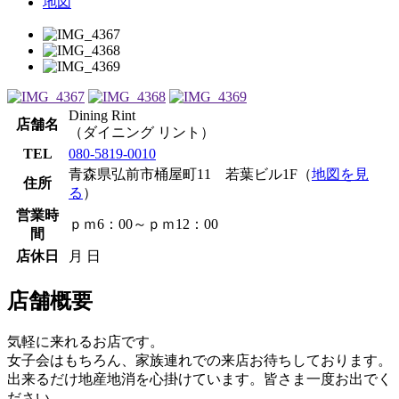
地図
Dining Rint
店舗名
（ダイニング リント）
TEL
080-5819-0010
青森県弘前市桶屋町11 若葉ビル1F（
地図を見
住所
る
）
営業時
ｐｍ6：00～ｐｍ12：00
間
店休日
月 日
店舗概要
気軽に来れるお店です。
女子会はもちろん、家族連れでの来店お待ちしております。
出来るだけ地産地消を心掛けています。皆さま一度お出でく
ださい。