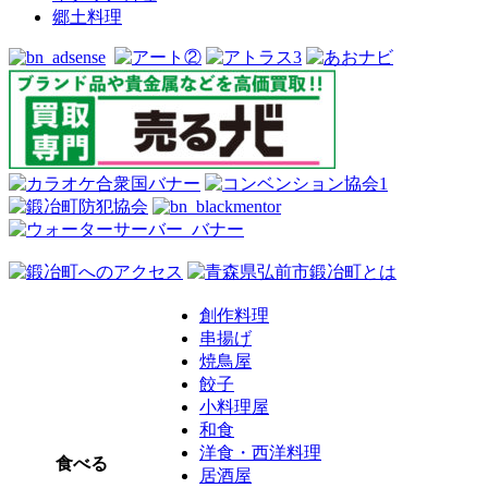
郷土料理
創作料理
串揚げ
焼鳥屋
餃子
小料理屋
和食
洋食・西洋料理
食べる
居酒屋