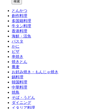
とんかつ
創作料理
多国籍料理
牛タン料理
香港料理
海鮮・活魚
パスタ
かに
ピザ
串焼き
焼きとん
蕎麦
お好み焼き・もんじゃ焼き
鍋料理
韓国料理
中華料理
焼鳥
そば・うどん
ダイニング
イタリア料理