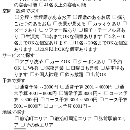
の宴会可能
41名以上の宴会可能
空間・設備で探す
分煙・禁煙席があるお店
座敷のあるお店
掘り
ごたつのあるお店
夜景が見える
カラオケあり
ダーツあり
ソファー席あり
椅子・テーブル席あ
り
生演奏
4名までOKな個室あります
5名～10
名までOKな個室あります
11名～20名までOKな個室
あります
20名以上OKな個室あります
サービスで探す
アプリ決済
カードOK
クーポンあり
予約
OK
Wi-Fi
深夜営業
日曜日も営業
駐車場あ
ります
外国人歓迎
飲み放題
出前OK
予算で探す
通常予算 ～2000円
通常予算 2001～4000円
通
常予算 4001～8000円
通常予算 8001円～
コース予
算 ～3000円
コース予算 3001～5000円
コース予算
5001～8000円
コース予算 8001円～
地域で探す
鍛治町エリア
鍛治町周辺エリア
弘前駅前エリ
ア
その他エリア