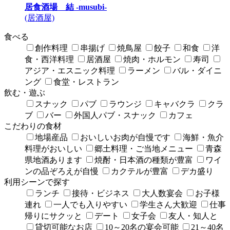
居食酒場 結 -musubi-
(居酒屋)
食べる
創作料理
串揚げ
焼鳥屋
餃子
和食
洋
食・西洋料理
居酒屋
焼肉・ホルモン
寿司
アジア・エスニック料理
ラーメン
バル・ダイニ
ング
食堂・レストラン
飲む・遊ぶ
スナック
パブ
ラウンジ
キャバクラ
クラ
ブ
バー
外国人パブ・スナック
カフェ
こだわりの食材
地場産品
おいしいお肉が自慢です
海鮮・魚介
料理がおいしい
郷土料理・ご当地メニュー
青森
県地酒あります
焼酎・日本酒の種類が豊富
ワイ
ンの品ぞろえが自慢
カクテルが豊富
デカ盛り
利用シーンで探す
ランチ
接待・ビジネス
大人数宴会
お子様
連れ
一人でも入りやすい
学生さん大歓迎
仕事
帰りにサクッと
デート
女子会
友人・知人と
貸切可能なお店
10～20名の宴会可能
21～40名