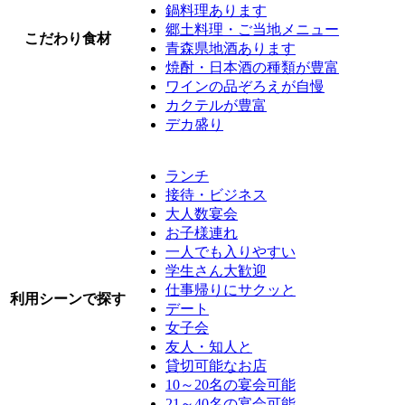
鍋料理あります
郷土料理・ご当地メニュー
こだわり食材
青森県地酒あります
焼酎・日本酒の種類が豊富
ワインの品ぞろえが自慢
カクテルが豊富
デカ盛り
ランチ
接待・ビジネス
大人数宴会
お子様連れ
一人でも入りやすい
学生さん大歓迎
仕事帰りにサクッと
利用シーンで探す
デート
女子会
友人・知人と
貸切可能なお店
10～20名の宴会可能
21～40名の宴会可能