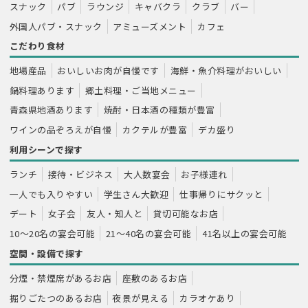
スナック
パブ
ラウンジ
キャバクラ
クラブ
バー
外国人パブ・スナック
アミューズメント
カフェ
こだわり食材
地場産品
おいしいお肉が自慢です
海鮮・魚介料理がおいしい
鍋料理あります
郷土料理・ご当地メニュー
青森県地酒あります
焼酎・日本酒の種類が豊富
ワインの品ぞろえが自慢
カクテルが豊富
デカ盛り
利用シーンで探す
ランチ
接待・ビジネス
大人数宴会
お子様連れ
一人でも入りやすい
学生さん大歓迎
仕事帰りにサクッと
デート
女子会
友人・知人と
貸切可能なお店
10～20名の宴会可能
21～40名の宴会可能
41名以上の宴会可能
空間・設備で探す
分煙・禁煙席があるお店
座敷のあるお店
掘りごたつのあるお店
夜景が見える
カラオケあり