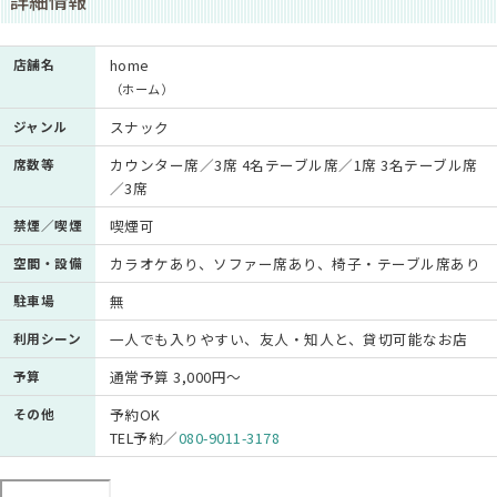
詳細情報
店舗名
home
（ホーム）
ジャンル
スナック
席数等
カウンター席／3席 4名テーブル席／1席 3名テーブル席
／3席
禁煙／喫煙
喫煙可
空間・設備
カラオケあり、ソファー席あり、椅子・テーブル席あり
駐車場
無
利用シーン
一人でも入りやすい、友人・知人と、貸切可能なお店
予算
通常予算 3,000円～
その他
予約OK
TEL予約／
080-9011-3178