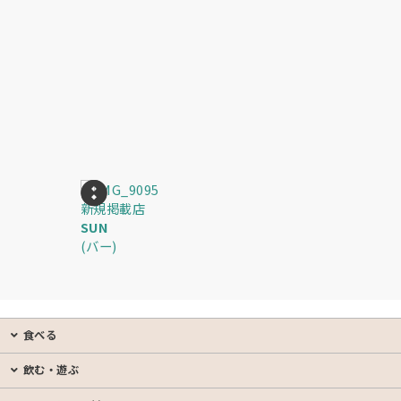
新規掲載店
新規掲載店
EN
SUN
ラウンジ 紅
(バー)
(スナック・
食べる
飲む・遊ぶ