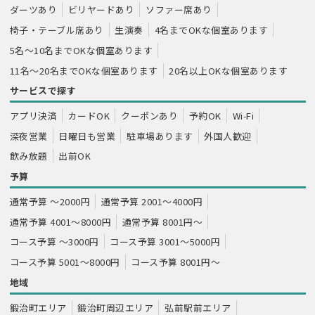
ダーツあり
ビリヤードあり
ソファー席あり
椅子・テーブル席あり
生演奏
4名までOKな個室あります
5名～10名までOKな個室あります
11名～20名までOKな個室あります
20名以上OKな個室あります
サービスで探す
アプリ決済
カードOK
クーポンあり
予約OK
Wi-Fi
深夜営業
日曜日も営業
駐車場あります
外国人歓迎
飲み放題
出前OK
予算
通常予算 ～2000円
通常予算 2001～4000円
通常予算 4001～8000円
通常予算 8001円～
コース予算 ～3000円
コース予算 3001～5000円
コース予算 5001～8000円
コース予算 8001円～
地域
鍛治町エリア
鍛治町周辺エリア
弘前駅前エリア