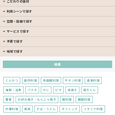
こだわりの食材
利用シーンで探す
空間・設備で探す
サービスで探す
予算で探す
地域で探す
とんかつ
創作料理
多国籍料理
牛タン料理
香港料理
海鮮・活魚
パスタ
かに
ピザ
串焼き
焼きとん
蕎麦
お好み焼き・もんじゃ焼き
鍋料理
韓国料理
中華料理
焼鳥
そば・うどん
ダイニング
イタリア料理