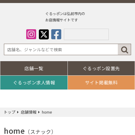
ぐるっポンは弘前市内の
お店情報サイトです
店舗一覧
ぐるっポン設置先
Select Lan
ぐるっポン求人情報
サイト掲載無料
トップ
店舗情報
home
home
（スナック）