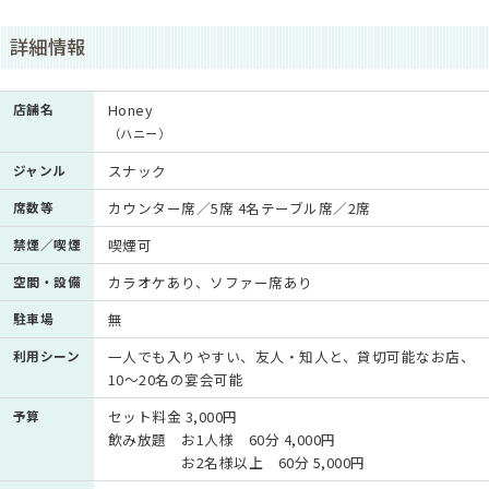
詳細情報
店舗名
Honey
（ハニー）
ジャンル
スナック
席数等
カウンター席／5席 4名テーブル席／2席
禁煙／喫煙
喫煙可
空間・設備
カラオケあり、ソファー席あり
駐車場
無
利用シーン
一人でも入りやすい、友人・知人と、貸切可能なお店、
10～20名の宴会可能
予算
セット料金 3,000円
飲み放題 お1人様 60分 4,000円
お2名様以上 60分 5,000円