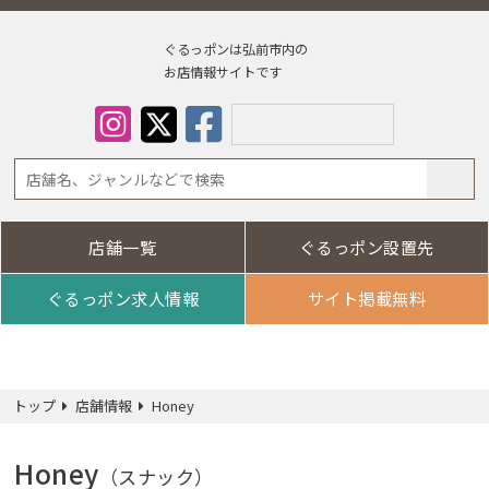
ぐるっポンは弘前市内の
お店情報サイトです
店舗一覧
ぐるっポン設置先
Select Lan
ぐるっポン求人情報
サイト掲載無料
トップ
店舗情報
Honey
Honey
（スナック）