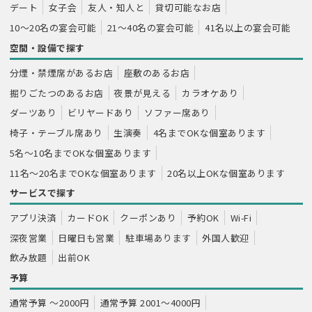
デート
女子会
友人・知人と
貸切可能なお店
10～20名の宴会可能
21～40名の宴会可能
41名以上の宴会可能
空間・設備で探す
分煙・禁煙席があるお店
座敷のあるお店
掘りごたつのあるお店
夜景が見える
カラオケあり
ダーツあり
ビリヤードあり
ソファー席あり
椅子・テーブル席あり
生演奏
4名までOKな個室あります
5名～10名までOKな個室あります
11名～20名までOKな個室あります
20名以上OKな個室あります
サービスで探す
アプリ決済
カードOK
クーポンあり
予約OK
Wi-Fi
深夜営業
日曜日も営業
駐車場あります
外国人歓迎
飲み放題
出前OK
予算
通常予算 ～2000円
通常予算 2001～4000円