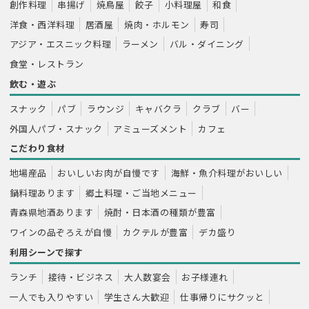
創作料理
串揚げ
焼鳥屋
餃子
小料理屋
和食
洋食・西洋料理
居酒屋
焼肉・ホルモン
寿司
アジア・エスニック料理
ラーメン
バル・ダイニング
食堂・レストラン
飲む・遊ぶ
スナック
パブ
ラウンジ
キャバクラ
クラブ
バー
外国人パブ・スナック
アミューズメント
カフェ
こだわり食材
地場産品
おいしいお肉が自慢です
海鮮・魚介料理がおいしい
鍋料理あります
郷土料理・ご当地メニュー
青森県地酒あります
焼酎・日本酒の種類が豊富
ワインの品ぞろえが自慢
カクテルが豊富
デカ盛り
利用シーンで探す
ランチ
接待・ビジネス
大人数宴会
お子様連れ
一人でも入りやすい
学生さん大歓迎
仕事帰りにサクッと