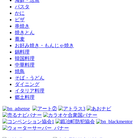
海鮮・活魚
パスタ
かに
ピザ
串焼き
焼きとん
蕎麦
お好み焼き・もんじゃ焼き
鍋料理
韓国料理
中華料理
焼鳥
そば・うどん
ダイニング
イタリア料理
郷土料理