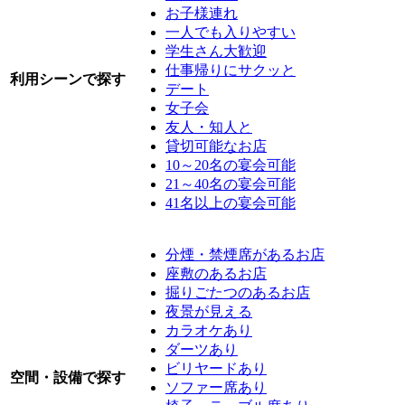
お子様連れ
一人でも入りやすい
学生さん大歓迎
仕事帰りにサクッと
利用シーンで探す
デート
女子会
友人・知人と
貸切可能なお店
10～20名の宴会可能
21～40名の宴会可能
41名以上の宴会可能
分煙・禁煙席があるお店
座敷のあるお店
掘りごたつのあるお店
夜景が見える
カラオケあり
ダーツあり
ビリヤードあり
空間・設備で探す
ソファー席あり