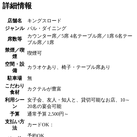
詳細情報
店舗名
キングスロード
ジャンル
バル・ダイニング
カウンター席／5席 4名テーブル席／1席 6名テー
席数等
ブル席／1席
禁煙／喫
喫煙可
煙
空間・設
カラオケあり、椅子・テーブル席あり
備
駐車場
無
こだわり
カクテルが豊富
食材
利用シー
女子会、友人・知人と、貸切可能なお店、10～
ン
20名の宴会可能
予算
通常予算 2,500円～
支払い方
カードOK：
法
予約OK