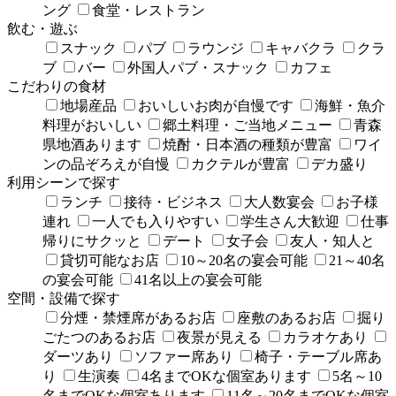
ング
食堂・レストラン
飲む・遊ぶ
スナック
パブ
ラウンジ
キャバクラ
クラ
ブ
バー
外国人パブ・スナック
カフェ
こだわりの食材
地場産品
おいしいお肉が自慢です
海鮮・魚介
料理がおいしい
郷土料理・ご当地メニュー
青森
県地酒あります
焼酎・日本酒の種類が豊富
ワイ
ンの品ぞろえが自慢
カクテルが豊富
デカ盛り
利用シーンで探す
ランチ
接待・ビジネス
大人数宴会
お子様
連れ
一人でも入りやすい
学生さん大歓迎
仕事
帰りにサクッと
デート
女子会
友人・知人と
貸切可能なお店
10～20名の宴会可能
21～40名
の宴会可能
41名以上の宴会可能
空間・設備で探す
分煙・禁煙席があるお店
座敷のあるお店
掘り
ごたつのあるお店
夜景が見える
カラオケあり
ダーツあり
ソファー席あり
椅子・テーブル席あ
り
生演奏
4名までOKな個室あります
5名～10
名までOKな個室あります
11名～20名までOKな個室