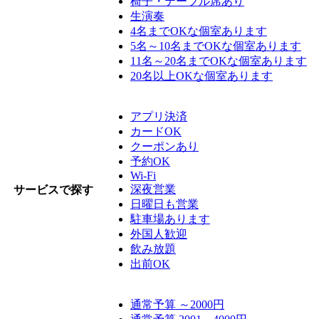
椅子・テーブル席あり
生演奏
4名までOKな個室あります
5名～10名までOKな個室あります
11名～20名までOKな個室あります
20名以上OKな個室あります
アプリ決済
カードOK
クーポンあり
予約OK
Wi-Fi
深夜営業
サービスで探す
日曜日も営業
駐車場あります
外国人歓迎
飲み放題
出前OK
通常予算 ～2000円