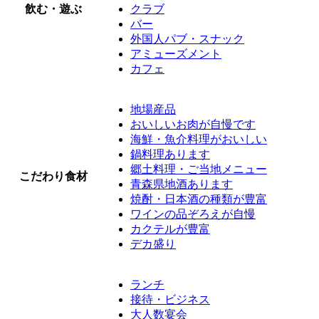
飲む・遊ぶ
クラブ
バー
外国人パブ・スナック
アミューズメント
カフェ
地場産品
おいしいお肉が自慢です
海鮮・魚介料理がおいしい
鍋料理あります
郷土料理・ご当地メニュー
こだわり食材
青森県地酒あります
焼酎・日本酒の種類が豊富
ワインの品ぞろえが自慢
カクテルが豊富
デカ盛り
ランチ
接待・ビジネス
大人数宴会