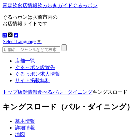
青森飲食店情報飲み歩きガイドぐるっポン
ぐるっポンは弘前市内の
お店情報サイトです
Select Language
▼
店舗一覧
ぐるっポン設置先
ぐるっポン求人情報
サイト掲載無料
トップ
店舗情報
食べる
バル・ダイニング
キングスロード
キングスロード
（バル・ダイニング）
基本情報
詳細情報
地図