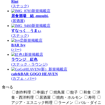
Rint
(スナック)
新規掲載店
居食酒場 結 -musubi-
(居酒屋)
新規掲載店
すなっく うまぃ
(スナック)
新規掲載店
BAR Ivy
(バー)
新規掲載店
ラウンジ 紅色
(スナック・ラウンジ)
新規掲載店
cafe&BAR GOGO HEAVEN
(カフェ・バー)
食べる
創作料理
串揚げ
焼鳥屋
餃子
和食
洋
食・西洋料理
居酒屋
焼肉・ホルモン
寿司
アジア・エスニック料理
ラーメン
バル・ダイニ