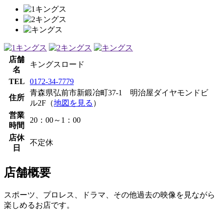
店舗
キングスロード
名
TEL
0172-34-7779
青森県弘前市新鍛冶町37-1 明治屋ダイヤモンドビ
住所
ル2F（
地図を見る
）
営業
20：00～1：00
時間
店休
不定休
日
店舗概要
スポーツ、プロレス、ドラマ、その他過去の映像を見ながら
楽しめるお店です。