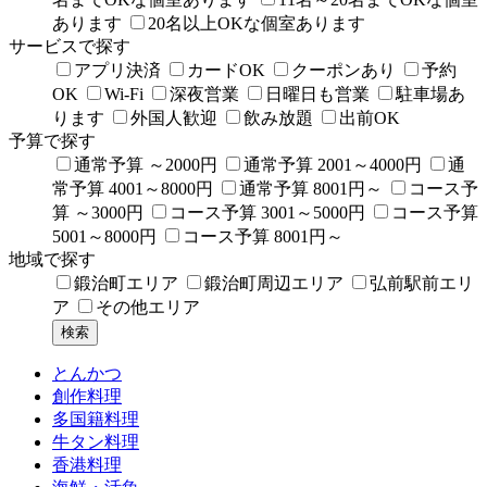
あります
20名以上OKな個室あります
サービスで探す
アプリ決済
カードOK
クーポンあり
予約
OK
Wi-Fi
深夜営業
日曜日も営業
駐車場あ
ります
外国人歓迎
飲み放題
出前OK
予算で探す
通常予算 ～2000円
通常予算 2001～4000円
通
常予算 4001～8000円
通常予算 8001円～
コース予
算 ～3000円
コース予算 3001～5000円
コース予算
5001～8000円
コース予算 8001円～
地域で探す
鍛治町エリア
鍛治町周辺エリア
弘前駅前エリ
ア
その他エリア
とんかつ
創作料理
多国籍料理
牛タン料理
香港料理