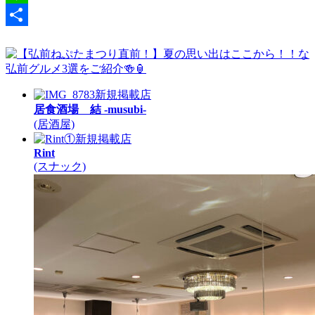
Line
共
有
新規掲載店
居食酒場 結 -musubi-
(居酒屋)
新規掲載店
Rint
(スナック)