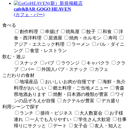
新規掲載店
cafe&BAR GOGO HEAVEN
(カフェ・バー)
食べる
創作料理
串揚げ
焼鳥屋
餃子
和食
洋
食・西洋料理
居酒屋
焼肉・ホルモン
寿司
アジア・エスニック料理
ラーメン
バル・ダイニ
ング
食堂・レストラン
飲む・遊ぶ
スナック
パブ
ラウンジ
キャバクラ
クラ
ブ
バー
外国人パブ・スナック
カフェ
こだわりの食材
地場産品
おいしいお肉が自慢です
海鮮・魚介
料理がおいしい
郷土料理・ご当地メニュー
青森
県地酒あります
焼酎・日本酒の種類が豊富
ワイ
ンの品ぞろえが自慢
カクテルが豊富
デカ盛り
利用シーンで探す
ランチ
接待・ビジネス
大人数宴会
お子様
連れ
一人でも入りやすい
学生さん大歓迎
仕事
帰りにサクッと
デート
女子会
友人・知人と