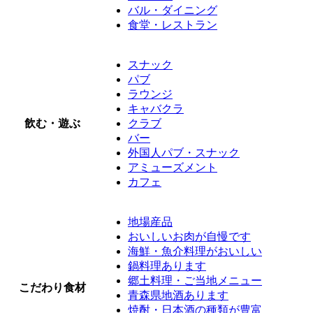
バル・ダイニング
食堂・レストラン
スナック
パブ
ラウンジ
キャバクラ
飲む・遊ぶ
クラブ
バー
外国人パブ・スナック
アミューズメント
カフェ
地場産品
おいしいお肉が自慢です
海鮮・魚介料理がおいしい
鍋料理あります
郷土料理・ご当地メニュー
こだわり食材
青森県地酒あります
焼酎・日本酒の種類が豊富