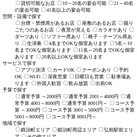
貸切可能なお店
10～20名の宴会可能
21～40名
の宴会可能
41名以上の宴会可能
空間・設備で探す
分煙・禁煙席があるお店
座敷のあるお店
掘り
ごたつのあるお店
夜景が見える
カラオケあり
ダーツあり
ソファー席あり
椅子・テーブル席あ
り
生演奏
4名までOKな個室あります
5名～10
名までOKな個室あります
11名～20名までOKな個室
あります
20名以上OKな個室あります
サービスで探す
アプリ決済
カードOK
クーポンあり
予約
OK
Wi-Fi
深夜営業
日曜日も営業
駐車場あ
ります
外国人歓迎
飲み放題
出前OK
予算で探す
通常予算 ～2000円
通常予算 2001～4000円
通
常予算 4001～8000円
通常予算 8001円～
コース予
算 ～3000円
コース予算 3001～5000円
コース予算
5001～8000円
コース予算 8001円～
地域で探す
鍛治町エリア
鍛治町周辺エリア
弘前駅前エリ
ア
その他エリア