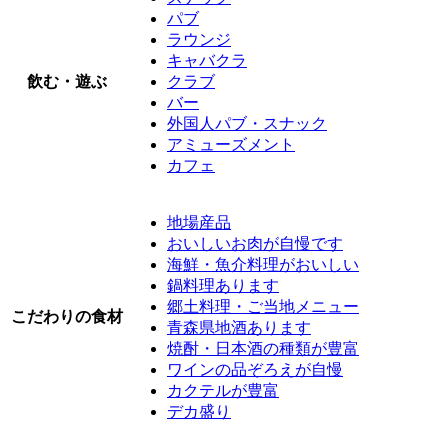
パブ
ラウンジ
キャバクラ
飲む・遊ぶ
クラブ
バー
外国人パブ・スナック
アミューズメント
カフェ
地場産品
おいしいお肉が自慢です
海鮮・魚介料理がおいしい
鍋料理あります
郷土料理・ご当地メニュー
こだわりの食材
青森県地酒あります
焼酎・日本酒の種類が豊富
ワインの品ぞろえが自慢
カクテルが豊富
デカ盛り