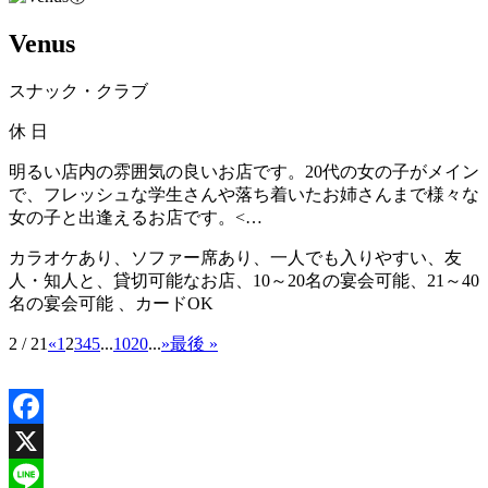
Venus
スナック・クラブ
休
日
明るい店内の雰囲気の良いお店です。20代の女の子がメイン
で、フレッシュな学生さんや落ち着いたお姉さんまで様々な
女の子と出逢えるお店です。<…
カラオケあり、ソファー席あり、一人でも入りやすい、友
人・知人と、貸切可能なお店、10～20名の宴会可能、21～40
名の宴会可能 、カードOK
2 / 21
«
1
2
3
4
5
...
10
20
...
»
最後 »
Facebook
X