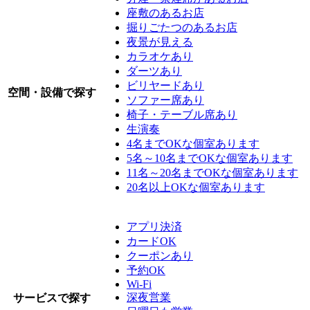
座敷のあるお店
掘りごたつのあるお店
夜景が見える
カラオケあり
ダーツあり
ビリヤードあり
空間・設備で探す
ソファー席あり
椅子・テーブル席あり
生演奏
4名までOKな個室あります
5名～10名までOKな個室あります
11名～20名までOKな個室あります
20名以上OKな個室あります
アプリ決済
カードOK
クーポンあり
予約OK
Wi-Fi
深夜営業
サービスで探す