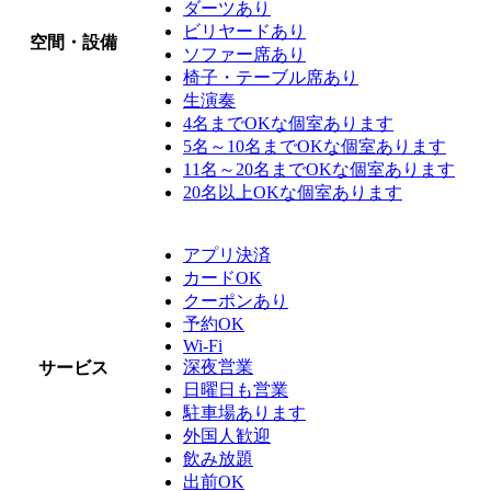
ダーツあり
ビリヤードあり
空間・設備
ソファー席あり
椅子・テーブル席あり
生演奏
4名までOKな個室あります
5名～10名までOKな個室あります
11名～20名までOKな個室あります
20名以上OKな個室あります
アプリ決済
カードOK
クーポンあり
予約OK
Wi-Fi
深夜営業
サービス
日曜日も営業
駐車場あります
外国人歓迎
飲み放題
出前OK