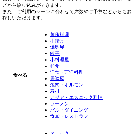
どから絞り込みができます。
また、ご利用のシーンに合わせて席数やご予算などからもお
探しいただけます。
創作料理
串揚げ
焼鳥屋
餃子
小料理屋
和食
洋食・西洋料理
食べる
居酒屋
焼肉・ホルモン
寿司
アジア・エスニック料理
ラーメン
バル・ダイニング
食堂・レストラン
スナック