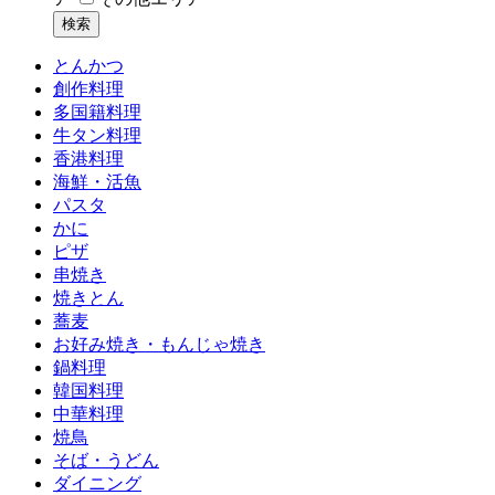
とんかつ
創作料理
多国籍料理
牛タン料理
香港料理
海鮮・活魚
パスタ
かに
ピザ
串焼き
焼きとん
蕎麦
お好み焼き・もんじゃ焼き
鍋料理
韓国料理
中華料理
焼鳥
そば・うどん
ダイニング