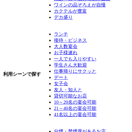
ワインの品ぞろえが自慢
カクテルが豊富
デカ盛り
ランチ
接待・ビジネス
大人数宴会
お子様連れ
一人でも入りやすい
学生さん大歓迎
仕事帰りにサクッと
利用シーンで探す
デート
女子会
友人・知人と
貸切可能なお店
10～20名の宴会可能
21～40名の宴会可能
41名以上の宴会可能
分煙・禁煙席があるお店