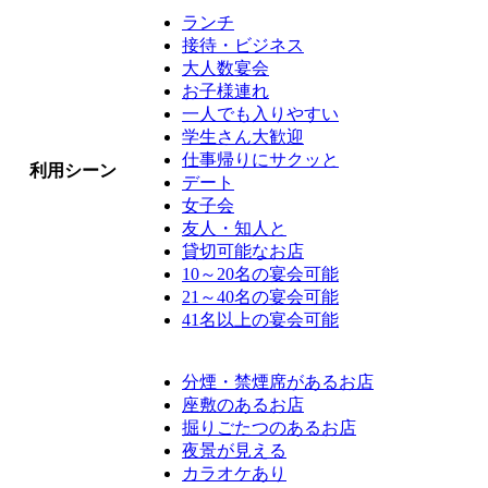
ランチ
接待・ビジネス
大人数宴会
お子様連れ
一人でも入りやすい
学生さん大歓迎
仕事帰りにサクッと
利用シーン
デート
女子会
友人・知人と
貸切可能なお店
10～20名の宴会可能
21～40名の宴会可能
41名以上の宴会可能
分煙・禁煙席があるお店
座敷のあるお店
掘りごたつのあるお店
夜景が見える
カラオケあり