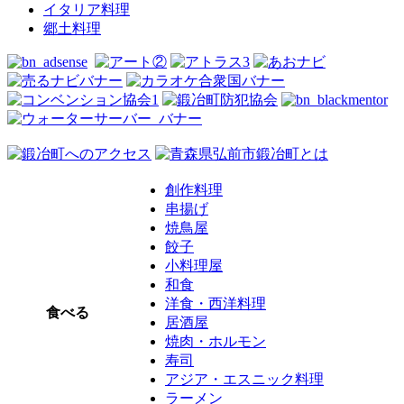
イタリア料理
郷土料理
創作料理
串揚げ
焼鳥屋
餃子
小料理屋
和食
洋食・西洋料理
食べる
居酒屋
焼肉・ホルモン
寿司
アジア・エスニック料理
ラーメン