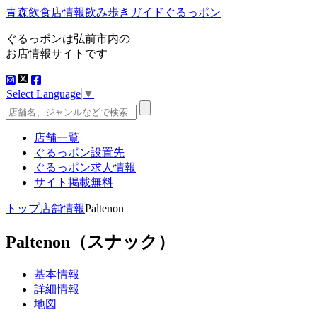
青森飲食店情報飲み歩きガイドぐるっポン
ぐるっポンは弘前市内の
お店情報サイトです
Select Language
▼
店舗一覧
ぐるっポン設置先
ぐるっポン求人情報
サイト掲載無料
トップ
店舗情報
Paltenon
Paltenon
（スナック）
基本情報
詳細情報
地図