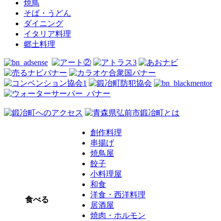
焼鳥
そば・うどん
ダイニング
イタリア料理
郷土料理
創作料理
串揚げ
焼鳥屋
餃子
小料理屋
和食
洋食・西洋料理
食べる
居酒屋
焼肉・ホルモン