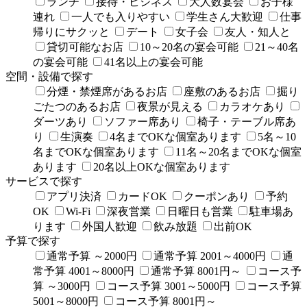
ランチ
接待・ビジネス
大人数宴会
お子様
連れ
一人でも入りやすい
学生さん大歓迎
仕事
帰りにサクッと
デート
女子会
友人・知人と
貸切可能なお店
10～20名の宴会可能
21～40名
の宴会可能
41名以上の宴会可能
空間・設備で探す
分煙・禁煙席があるお店
座敷のあるお店
掘り
ごたつのあるお店
夜景が見える
カラオケあり
ダーツあり
ソファー席あり
椅子・テーブル席あ
り
生演奏
4名までOKな個室あります
5名～10
名までOKな個室あります
11名～20名までOKな個室
あります
20名以上OKな個室あります
サービスで探す
アプリ決済
カードOK
クーポンあり
予約
OK
Wi-Fi
深夜営業
日曜日も営業
駐車場あ
ります
外国人歓迎
飲み放題
出前OK
予算で探す
通常予算 ～2000円
通常予算 2001～4000円
通
常予算 4001～8000円
通常予算 8001円～
コース予
算 ～3000円
コース予算 3001～5000円
コース予算
5001～8000円
コース予算 8001円～