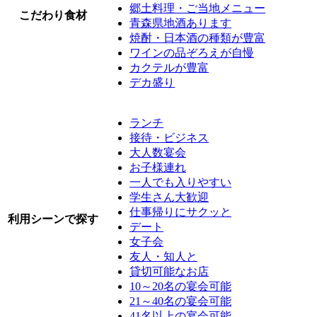
郷土料理・ご当地メニュー
こだわり食材
青森県地酒あります
焼酎・日本酒の種類が豊富
ワインの品ぞろえが自慢
カクテルが豊富
デカ盛り
ランチ
接待・ビジネス
大人数宴会
お子様連れ
一人でも入りやすい
学生さん大歓迎
仕事帰りにサクッと
利用シーンで探す
デート
女子会
友人・知人と
貸切可能なお店
10～20名の宴会可能
21～40名の宴会可能
41名以上の宴会可能