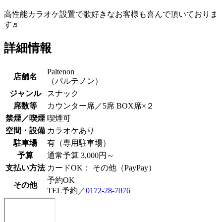
高性能カラオケ設置で歌好きなお客様も喜んで頂いておりま
す♬
詳細情報
Paltenon
店舗名
（パルテノン）
ジャンル
スナック
席数等
カウンター席／5席 BOX席×２
禁煙／喫煙
喫煙可
空間・設備
カラオケあり
駐車場
有（専用駐車場）
予算
通常予算 3,000円～
支払い方法
カードOK： その他（PayPay）
予約OK
その他
TEL予約／
0172-28-7076