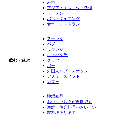
寿司
アジア・エスニック料理
ラーメン
バル・ダイニング
食堂・レストラン
スナック
パブ
ラウンジ
キャバクラ
飲む・遊ぶ
クラブ
バー
外国人パブ・スナック
アミューズメント
カフェ
地場産品
おいしいお肉が自慢です
海鮮・魚介料理がおいしい
鍋料理あります