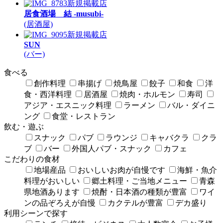
新規掲載店
居食酒場 結 -musubi-
(居酒屋)
新規掲載店
SUN
(バー)
食べる
創作料理
串揚げ
焼鳥屋
餃子
和食
洋
食・西洋料理
居酒屋
焼肉・ホルモン
寿司
アジア・エスニック料理
ラーメン
バル・ダイニ
ング
食堂・レストラン
飲む・遊ぶ
スナック
パブ
ラウンジ
キャバクラ
クラ
ブ
バー
外国人パブ・スナック
カフェ
こだわりの食材
地場産品
おいしいお肉が自慢です
海鮮・魚介
料理がおいしい
郷土料理・ご当地メニュー
青森
県地酒あります
焼酎・日本酒の種類が豊富
ワイ
ンの品ぞろえが自慢
カクテルが豊富
デカ盛り
利用シーンで探す