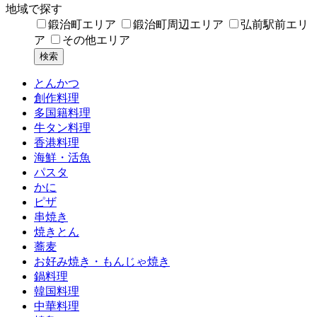
地域で探す
鍛治町エリア
鍛治町周辺エリア
弘前駅前エリ
ア
その他エリア
とんかつ
創作料理
多国籍料理
牛タン料理
香港料理
海鮮・活魚
パスタ
かに
ピザ
串焼き
焼きとん
蕎麦
お好み焼き・もんじゃ焼き
鍋料理
韓国料理
中華料理