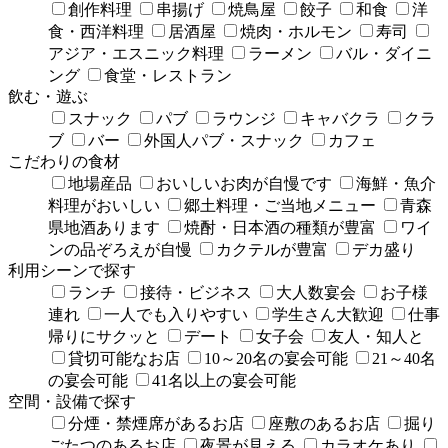
創作料理
串揚げ
焼鳥屋
餃子
和食
洋
食・西洋料理
居酒屋
焼肉・ホルモン
寿司
アジア・エスニック料理
ラーメン
バル・ダイニ
ング
食堂・レストラン
飲む・遊ぶ
スナック
パブ
ラウンジ
キャバクラ
クラ
ブ
バー
外国人パブ・スナック
カフェ
こだわりの食材
地場産品
おいしいお肉が自慢です
海鮮・魚介
料理がおいしい
郷土料理・ご当地メニュー
青森
県地酒あります
焼酎・日本酒の種類が豊富
ワイ
ンの品ぞろえが自慢
カクテルが豊富
デカ盛り
利用シーンで探す
ランチ
接待・ビジネス
大人数宴会
お子様
連れ
一人でも入りやすい
学生さん大歓迎
仕事
帰りにサクッと
デート
女子会
友人・知人と
貸切可能なお店
10～20名の宴会可能
21～40名
の宴会可能
41名以上の宴会可能
空間・設備で探す
分煙・禁煙席があるお店
座敷のあるお店
掘り
ごたつのあるお店
夜景が見える
カラオケあり