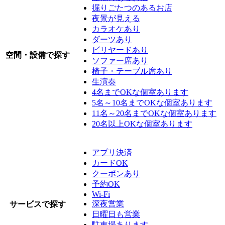
掘りごたつのあるお店
夜景が見える
カラオケあり
ダーツあり
ビリヤードあり
空間・設備で探す
ソファー席あり
椅子・テーブル席あり
生演奏
4名までOKな個室あります
5名～10名までOKな個室あります
11名～20名までOKな個室あります
20名以上OKな個室あります
アプリ決済
カードOK
クーポンあり
予約OK
Wi-Fi
深夜営業
サービスで探す
日曜日も営業
駐車場あります