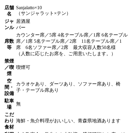
店舗
Sanjalatto×10
（サンジャラット×テン）
名
ジャ
居酒屋
ンル
バー
カウンター席／5席 4名テーブル席／1席 6名テーブル
席数
席／1席 5名テーブル席／2席 11名テーブル席／1
等
席 6名ソファー席／2席 最大収容人数50名様
（人数に応じたお席を、ご用意いたします。）
禁煙
／喫
喫煙可
煙
空
カラオケあり、ダーツあり、ソファー席あり、椅
間・
子・テーブル席あり
設備
駐車
無
場
こだ
わり
海鮮・魚介料理がおいしい、青森県地酒あります
食材