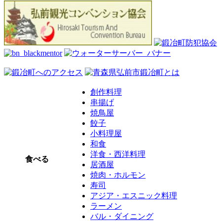
創作料理
串揚げ
焼鳥屋
餃子
小料理屋
和食
洋食・西洋料理
食べる
居酒屋
焼肉・ホルモン
寿司
アジア・エスニック料理
ラーメン
バル・ダイニング