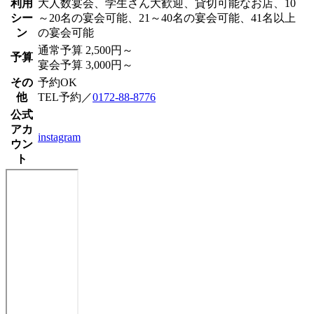
利用
大人数宴会、学生さん大歓迎、貸切可能なお店、10
シー
～20名の宴会可能、21～40名の宴会可能、41名以上
ン
の宴会可能
通常予算 2,500円～
予算
宴会予算 3,000円～
その
予約OK
他
TEL予約／
0172-88-8776
公式
アカ
instagram
ウン
ト