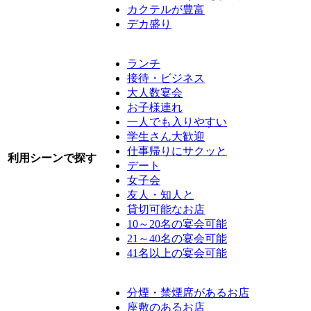
カクテルが豊富
デカ盛り
ランチ
接待・ビジネス
大人数宴会
お子様連れ
一人でも入りやすい
学生さん大歓迎
仕事帰りにサクッと
利用シーンで探す
デート
女子会
友人・知人と
貸切可能なお店
10～20名の宴会可能
21～40名の宴会可能
41名以上の宴会可能
分煙・禁煙席があるお店
座敷のあるお店