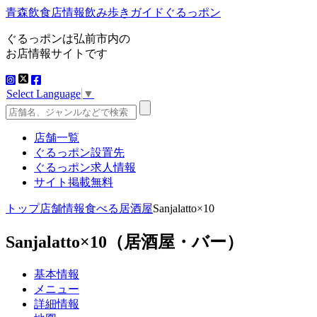
青森飲食店情報飲み歩きガイドぐるっポン
ぐるっポンは弘前市内の
お店情報サイトです
Select Language
▼
店舗一覧
ぐるっポン設置先
ぐるっポン求人情報
サイト掲載無料
トップ
店舗情報
食べる
居酒屋
Sanjalatto×10
Sanjalatto×10
（居酒屋・バー）
基本情報
メニュー
詳細情報