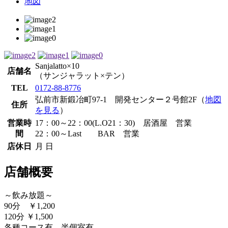
地図
Sanjalatto×10
店舗名
（サンジャラット×テン）
TEL
0172-88-8776
弘前市新鍛冶町97-1 開発センター２号館2F（
地図
住所
を見る
）
営業時
17：00～22：00(L.O21：30) 居酒屋 営業
間
22：00～Last BAR 営業
店休日
月 日
店舗概要
～飲み放題～
90分 ￥1,200
120分 ￥1,500
各種コース有、半個室有