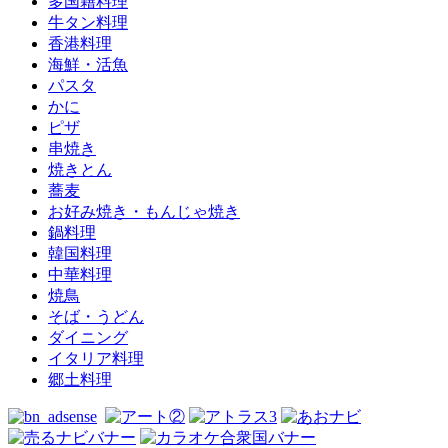
多国籍料理
牛タン料理
香港料理
海鮮・活魚
パスタ
かに
ピザ
串焼き
焼きとん
蕎麦
お好み焼き・もんじゃ焼き
鍋料理
韓国料理
中華料理
焼鳥
そば・うどん
ダイニング
イタリア料理
郷土料理