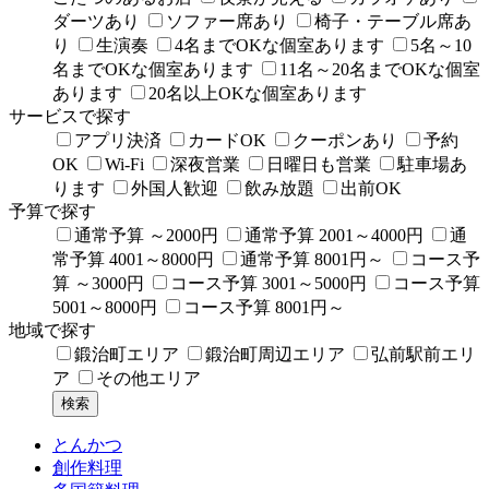
ダーツあり
ソファー席あり
椅子・テーブル席あ
り
生演奏
4名までOKな個室あります
5名～10
名までOKな個室あります
11名～20名までOKな個室
あります
20名以上OKな個室あります
サービスで探す
アプリ決済
カードOK
クーポンあり
予約
OK
Wi-Fi
深夜営業
日曜日も営業
駐車場あ
ります
外国人歓迎
飲み放題
出前OK
予算で探す
通常予算 ～2000円
通常予算 2001～4000円
通
常予算 4001～8000円
通常予算 8001円～
コース予
算 ～3000円
コース予算 3001～5000円
コース予算
5001～8000円
コース予算 8001円～
地域で探す
鍛治町エリア
鍛治町周辺エリア
弘前駅前エリ
ア
その他エリア
とんかつ
創作料理