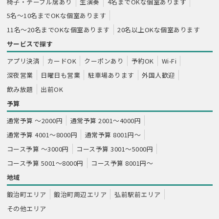
椅子・テーブル席あり
生演奏
4名までOKな個室あります
5名～10名までOKな個室あります
11名～20名までOKな個室あります
20名以上OKな個室あります
サービスで探す
アプリ決済
カードOK
クーポンあり
予約OK
Wi-Fi
深夜営業
日曜日も営業
駐車場あります
外国人歓迎
飲み放題
出前OK
予算
通常予算 ～2000円
通常予算 2001～4000円
通常予算 4001～8000円
通常予算 8001円～
コース予算 ～3000円
コース予算 3001～5000円
コース予算 5001～8000円
コース予算 8001円～
地域
鍛治町エリア
鍛治町周辺エリア
弘前駅前エリア
その他エリア