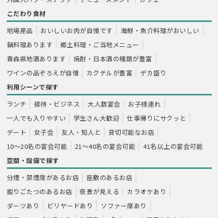
こだわり食材
地場産品
おいしいお肉が自慢です
海鮮・魚介料理がおいしい
鍋料理あります
郷土料理・ご当地メニュー
青森県地酒あります
焼酎・日本酒の種類が豊富
ワインの品ぞろえが自慢
カクテルが豊富
デカ盛り
利用シーンで探す
ランチ
接待・ビジネス
大人数宴会
お子様連れ
一人でも入りやすい
学生さん大歓迎
仕事帰りにサクッと
デート
女子会
友人・知人と
貸切可能なお店
10～20名の宴会可能
21～40名の宴会可能
41名以上の宴会可能
空間・設備で探す
分煙・禁煙席があるお店
座敷のあるお店
掘りごたつのあるお店
夜景が見える
カラオケあり
ダーツあり
ビリヤードあり
ソファー席あり