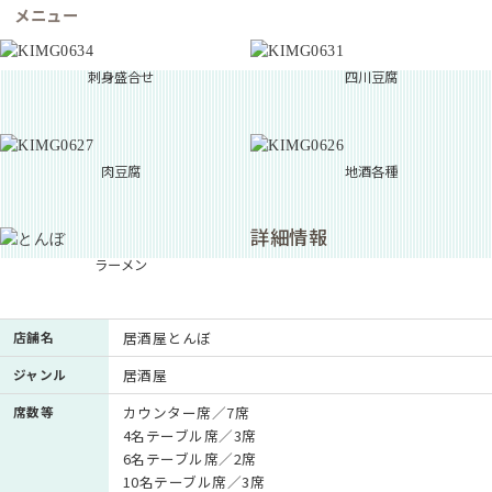
メニュー
刺身盛合せ
四川豆腐
肉豆腐
地酒各種
詳細情報
ラーメン
店舗名
居酒屋とんぼ
ジャンル
居酒屋
席数等
カウンター席／7席
4名テーブル席／3席
6名テーブル席／2席
10名テーブル席／3席