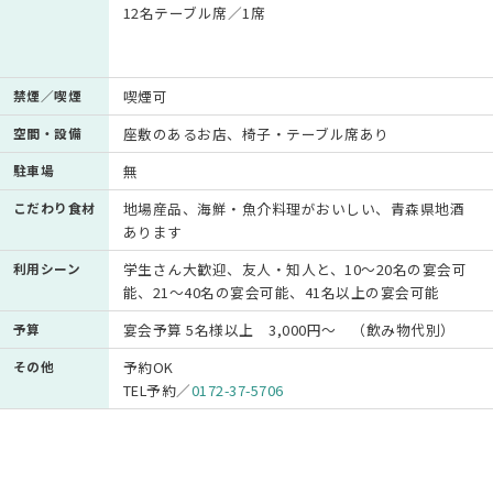
12名テーブル席／1席
禁煙／喫煙
喫煙可
空間・設備
座敷のあるお店、椅子・テーブル席あり
駐車場
無
こだわり食材
地場産品、海鮮・魚介料理がおいしい、青森県地酒
あります
利用シーン
学生さん大歓迎、友人・知人と、10～20名の宴会可
能、21～40名の宴会可能、41名以上の宴会可能
予算
宴会予算 5名様以上 3,000円～ （飲み物代別）
その他
予約OK
TEL予約／
0172-37-5706