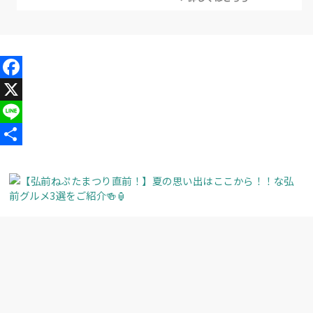
Facebook
X
Line
共
有