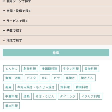
利用シーンで探す
空間・設備で探す
サービスで探す
予算で探す
地域で探す
とんかつ
創作料理
多国籍料理
牛タン料理
香港料理
海鮮・活魚
パスタ
かに
ピザ
串焼き
焼きとん
蕎麦
お好み焼き・もんじゃ焼き
鍋料理
韓国料理
中華料理
焼鳥
そば・うどん
ダイニング
イタリア料理
郷土料理