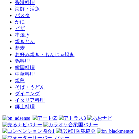
香港料理
海鮮・活魚
パスタ
かに
ピザ
串焼き
焼きとん
蕎麦
お好み焼き・もんじゃ焼き
鍋料理
韓国料理
中華料理
焼鳥
そば・うどん
ダイニング
イタリア料理
郷土料理