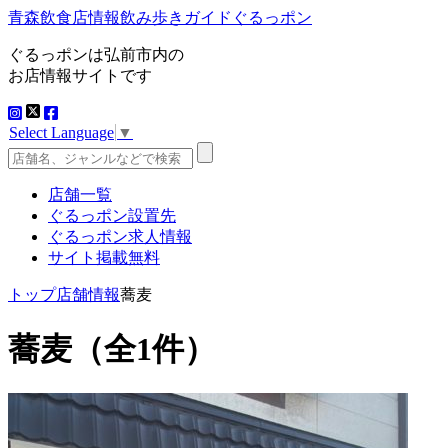
青森飲食店情報飲み歩きガイドぐるっポン
ぐるっポンは弘前市内の
お店情報サイトです
Select Language
▼
店舗一覧
ぐるっポン設置先
ぐるっポン求人情報
サイト掲載無料
トップ
店舗情報
蕎麦
蕎麦
（全1件）