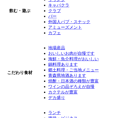
キャバクラ
飲む・遊ぶ
クラブ
バー
外国人パブ・スナック
アミューズメント
カフェ
地場産品
おいしいお肉が自慢です
海鮮・魚介料理がおいしい
鍋料理あります
郷土料理・ご当地メニュー
こだわり食材
青森県地酒あります
焼酎・日本酒の種類が豊富
ワインの品ぞろえが自慢
カクテルが豊富
デカ盛り
ランチ