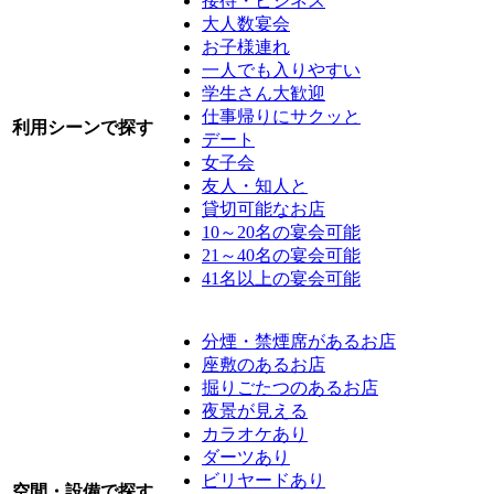
接待・ビジネス
大人数宴会
お子様連れ
一人でも入りやすい
学生さん大歓迎
仕事帰りにサクッと
利用シーンで探す
デート
女子会
友人・知人と
貸切可能なお店
10～20名の宴会可能
21～40名の宴会可能
41名以上の宴会可能
分煙・禁煙席があるお店
座敷のあるお店
掘りごたつのあるお店
夜景が見える
カラオケあり
ダーツあり
ビリヤードあり
空間・設備で探す