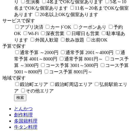
り
生演奏
4名までOKな個室あります
5名～10
名までOKな個室あります
11名～20名までOKな個室
あります
20名以上OKな個室あります
サービスで探す
アプリ決済
カードOK
クーポンあり
予約
OK
Wi-Fi
深夜営業
日曜日も営業
駐車場あ
ります
外国人歓迎
飲み放題
出前OK
予算で探す
通常予算 ～2000円
通常予算 2001～4000円
通
常予算 4001～8000円
通常予算 8001円～
コース予
算 ～3000円
コース予算 3001～5000円
コース予算
5001～8000円
コース予算 8001円～
地域で探す
鍛治町エリア
鍛治町周辺エリア
弘前駅前エリ
ア
その他エリア
とんかつ
創作料理
多国籍料理
牛タン料理