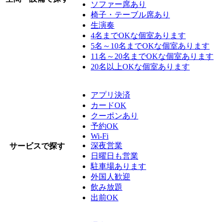
ソファー席あり
椅子・テーブル席あり
生演奏
4名までOKな個室あります
5名～10名までOKな個室あります
11名～20名までOKな個室あります
20名以上OKな個室あります
アプリ決済
カードOK
クーポンあり
予約OK
Wi-Fi
深夜営業
サービスで探す
日曜日も営業
駐車場あります
外国人歓迎
飲み放題
出前OK