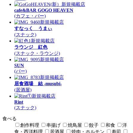
新規掲載店
cafe&BAR GOGO HEAVEN
(カフェ・バー)
新規掲載店
すなっく うまぃ
(スナック)
新規掲載店
ラウンジ 紅色
(スナック・ラウンジ)
新規掲載店
SUN
(バー)
新規掲載店
居食酒場 結 -musubi-
(居酒屋)
新規掲載店
Rint
(スナック)
食べる
創作料理
串揚げ
焼鳥屋
餃子
和食
洋
食・西洋料理
居酒屋
焼肉・ホルモン
寿司