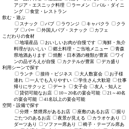
アジア・エスニック料理
ラーメン
バル・ダイニ
ング
食堂・レストラン
飲む・遊ぶ
スナック
パブ
ラウンジ
キャバクラ
クラ
ブ
バー
外国人パブ・スナック
カフェ
こだわりの食材
地場産品
おいしいお肉が自慢です
海鮮・魚介
料理がおいしい
郷土料理・ご当地メニュー
青森
県地酒あります
焼酎・日本酒の種類が豊富
ワイ
ンの品ぞろえが自慢
カクテルが豊富
デカ盛り
利用シーンで探す
ランチ
接待・ビジネス
大人数宴会
お子様
連れ
一人でも入りやすい
学生さん大歓迎
仕事
帰りにサクッと
デート
女子会
友人・知人と
貸切可能なお店
10～20名の宴会可能
21～40名
の宴会可能
41名以上の宴会可能
空間・設備で探す
分煙・禁煙席があるお店
座敷のあるお店
掘り
ごたつのあるお店
夜景が見える
カラオケあり
ダーツあり
ソファー席あり
椅子・テーブル席あ