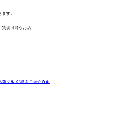
きます。
、貸切可能なお店
Facebook
X
Line
共
有