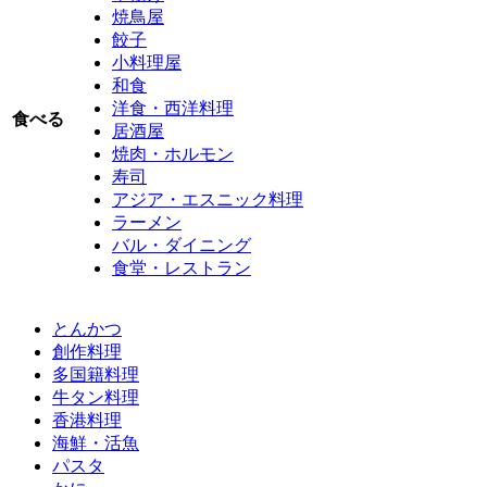
焼鳥屋
餃子
小料理屋
和食
洋食・西洋料理
食べる
居酒屋
焼肉・ホルモン
寿司
アジア・エスニック料理
ラーメン
バル・ダイニング
食堂・レストラン
とんかつ
創作料理
多国籍料理
牛タン料理
香港料理
海鮮・活魚
パスタ