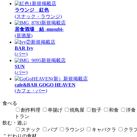
新規掲載店
ラウンジ 紅色
(スナック・ラウンジ)
新規掲載店
居食酒場 結 -musubi-
(居酒屋)
新規掲載店
BAR Ivy
(バー)
新規掲載店
SUN
(バー)
新規掲載店
cafe&BAR GOGO HEAVEN
(カフェ・バー)
食べる
創作料理
串揚げ
焼鳥屋
餃子
和食
洋食
トラン
飲む・遊ぶ
スナック
パブ
ラウンジ
キャバクラ
クラ
こだわりの食材