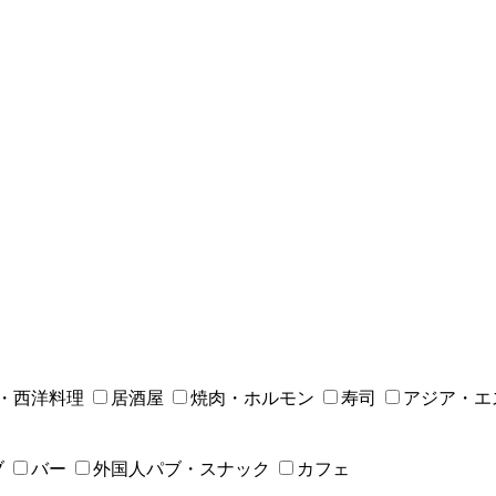
・西洋料理
居酒屋
焼肉・ホルモン
寿司
アジア・エ
ブ
バー
外国人パブ・スナック
カフェ