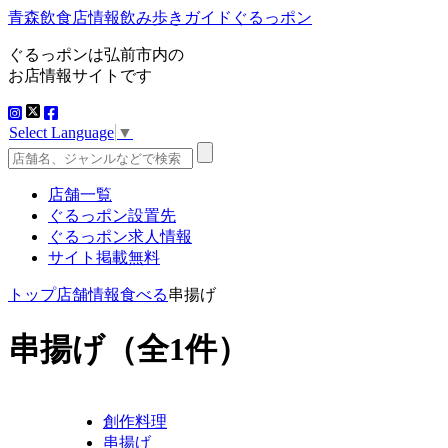
青森飲食店情報飲み歩きガイドぐるっポン
ぐるっポンは弘前市内の
お店情報サイトです
Select Language
▼
店舗一覧
ぐるっポン設置先
ぐるっポン求人情報
サイト掲載無料
トップ
店舗情報
食べる
串揚げ
串揚げ
（全1件）
創作料理
串揚げ