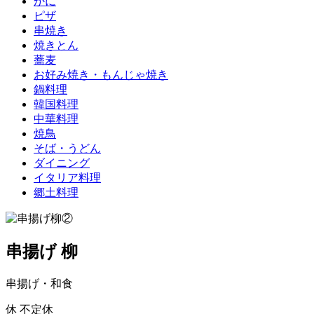
かに
ピザ
串焼き
焼きとん
蕎麦
お好み焼き・もんじゃ焼き
鍋料理
韓国料理
中華料理
焼鳥
そば・うどん
ダイニング
イタリア料理
郷土料理
串揚げ 柳
串揚げ・和食
休
不定休