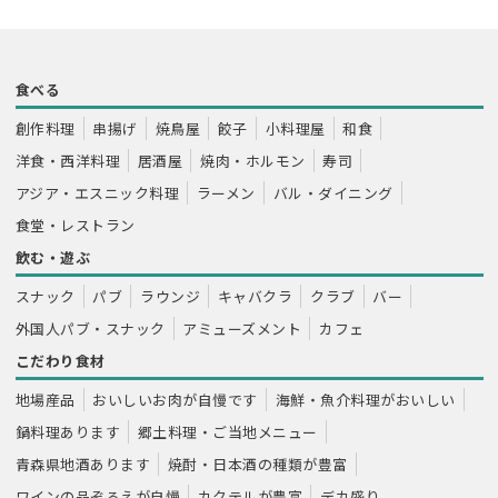
食べる
創作料理
串揚げ
焼鳥屋
餃子
小料理屋
和食
洋食・西洋料理
居酒屋
焼肉・ホルモン
寿司
アジア・エスニック料理
ラーメン
バル・ダイニング
食堂・レストラン
飲む・遊ぶ
スナック
パブ
ラウンジ
キャバクラ
クラブ
バー
外国人パブ・スナック
アミューズメント
カフェ
こだわり食材
地場産品
おいしいお肉が自慢です
海鮮・魚介料理がおいしい
鍋料理あります
郷土料理・ご当地メニュー
青森県地酒あります
焼酎・日本酒の種類が豊富
ワインの品ぞろえが自慢
カクテルが豊富
デカ盛り