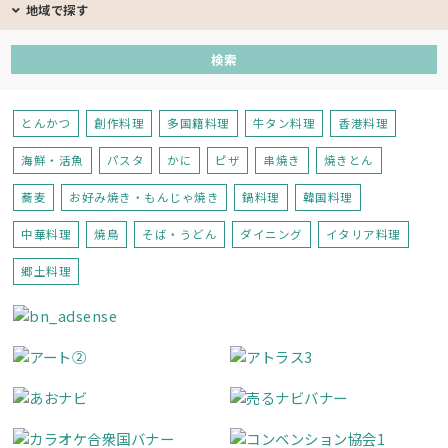
地域で探す
とんかつ
創作料理
多国籍料理
牛タン料理
香港料理
海鮮・活魚
パスタ
かに
ピザ
串焼き
焼きとん
蕎麦
お好み焼き・もんじゃ焼き
鍋料理
韓国料理
中華料理
焼鳥
そば・うどん
ダイニング
イタリア料理
郷土料理