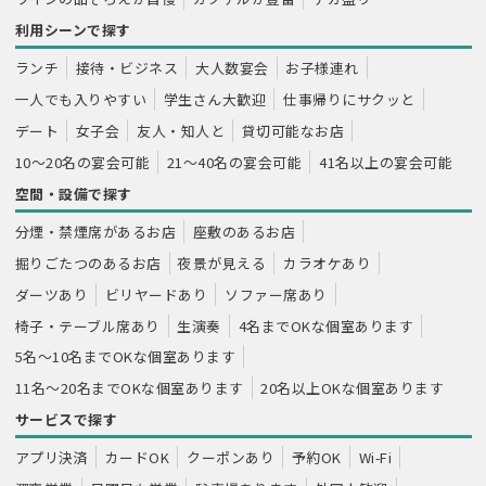
利用シーンで探す
ランチ
接待・ビジネス
大人数宴会
お子様連れ
一人でも入りやすい
学生さん大歓迎
仕事帰りにサクッと
デート
女子会
友人・知人と
貸切可能なお店
10～20名の宴会可能
21～40名の宴会可能
41名以上の宴会可能
空間・設備で探す
分煙・禁煙席があるお店
座敷のあるお店
掘りごたつのあるお店
夜景が見える
カラオケあり
ダーツあり
ビリヤードあり
ソファー席あり
椅子・テーブル席あり
生演奏
4名までOKな個室あります
5名～10名までOKな個室あります
11名～20名までOKな個室あります
20名以上OKな個室あります
サービスで探す
アプリ決済
カードOK
クーポンあり
予約OK
Wi-Fi