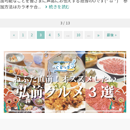
加可能なことを皆さまに声高にお伝えする担当のOです(*'ω'*) 参
加方法はカラオケ合...
続きを読む
3 / 13
»
«
1
2
3
4
5
...
10
...
最後 »