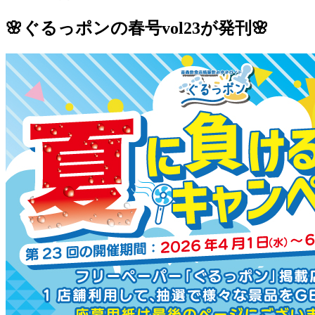
🌸
ぐるっポンの春号vol23が
発刊🌸