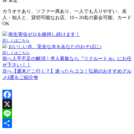
休
未定
カラオケあり、ソファー席あり、一人でも入りやすい、友
人・知人と、貸切可能なお店、10～20名の宴会可能、カード
OK
衛生害虫ゼロを維持し続けます！
詳しくはこちら
おいしい水、安全な水をあなたのおそばに♪
詳しくはこちら
前へ
人手不足の解消！求人募集なら『リクルート.jp』にお任
投
せ下さい！！
稿
次へ
【週末どこ行く？】迷ったらココ！弘前のおすすめグル
メ4選をご紹介🍻
ナ
ビ
ゲ
Facebook
ー
X
シ
Line
ョ
共