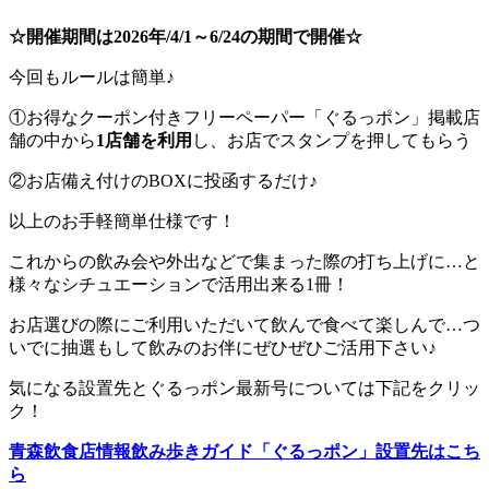
☆開催期間は2026年/4/1～6/24の期間で開催☆
今回もルールは簡単♪
①お得なクーポン付きフリーペーパー「ぐるっポン」掲載店
舗の中から
1店舗を利用
し、お店でスタンプを押してもらう
②お店備え付けのBOXに投函するだけ♪
以上のお手軽簡単仕様です！
これからの飲み会や外出などで集まった際の打ち上げに…
と
様々なシチュエーションで活用出来る1冊！
お店選びの際にご利用いただいて飲んで食べて楽しんで…つ
いでに抽選もして飲みのお伴にぜひぜひご活用下さい♪
気になる設置先とぐるっポン最新号については下記をクリッ
ク！
青森飲食店情報飲み歩きガイド「ぐるっポン」設置先はこち
ら